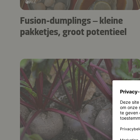
42
Fusion-dumplings – kleine
pakketjes, groot potentieel