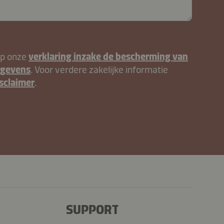
op onze
verklaring inzake de bescherming van
egevens
. Voor verdere zakelijke informatie
sclaimer
.
jV
SUPPORT