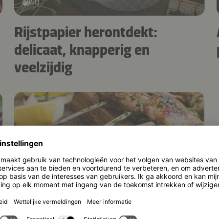
40
Rijstpapier herontdekt:
delicaat, knapperig en
veelzijdig