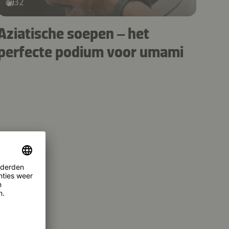
32
Aziatische soepen – het
perfecte podium voor umami