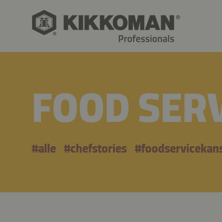
FOOD SERV
#alle
#chefstories
#foodservicekan