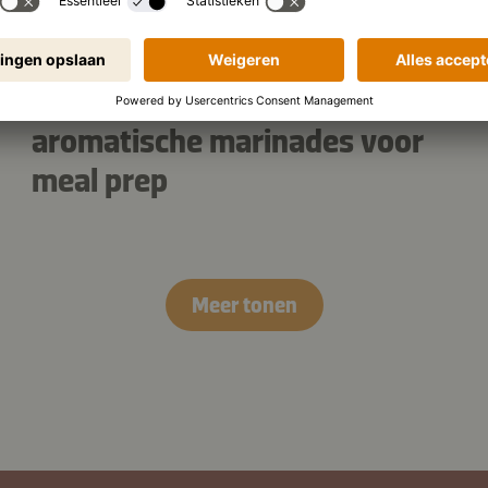
83
De professionele gids voor
aromatische marinades voor
meal prep
Meer tonen