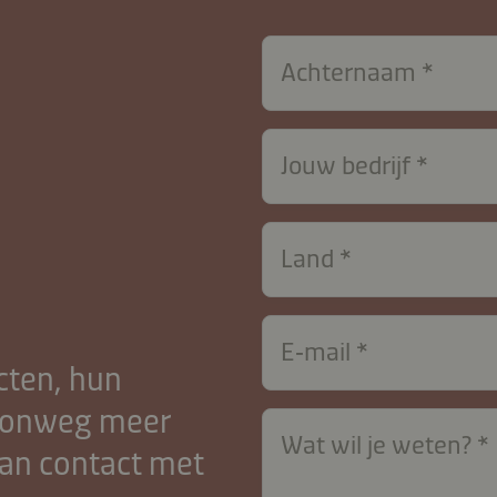
Achternaam
Jouw bedrijf
Land
E‑mail
cten, hun
woonweg meer
Wat wil je weten?
an contact met