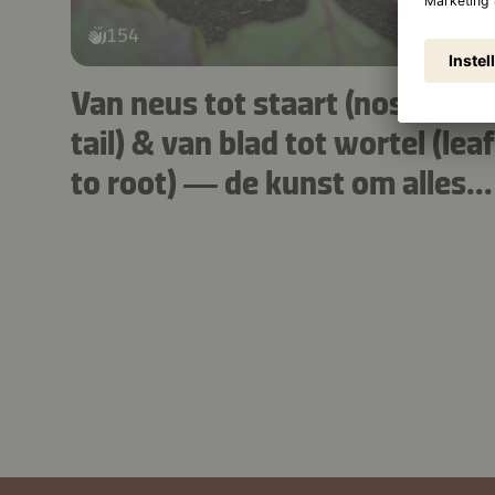
154
Van neus tot staart (nose to
tail) & van blad tot wortel (leaf
to root) — de kunst om alles
te gebruiken