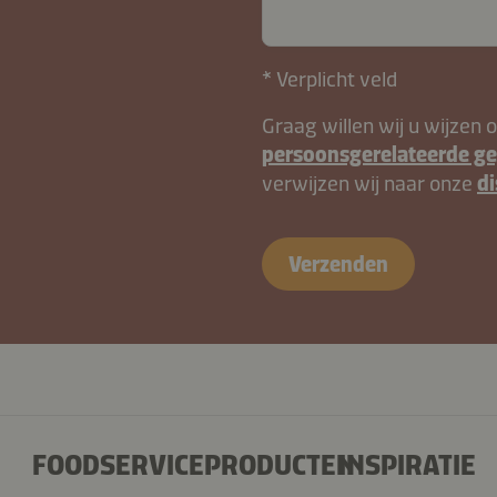
* Verplicht veld
Graag willen wij u wijzen 
persoonsgerelateerde g
verwijzen wij naar onze
di
contactNL-
Verzenden
B2B-
26615-
OqyIWRziEs4mktBgA
FOODSERVICEPRODUCTEN
INSPIRATIE