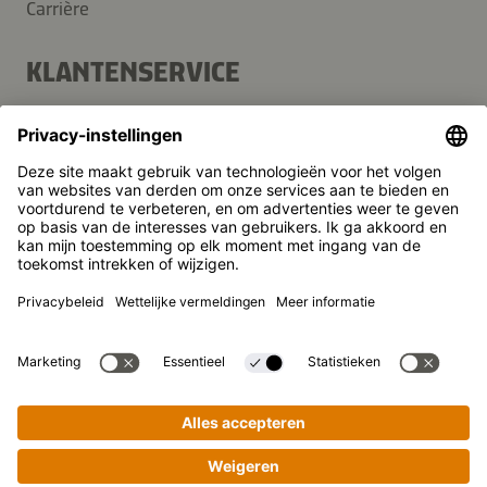
Carrière
KLANTENSERVICE
Veelgestelde vragen
Contact
Nieuwsbrief
Pers
Kikkoman is een geregistreerd handelsmerk van Kikkoman
Corporation, Japan.
© Kikkoman Trading Europe GmbH 2023 – 2026
Theodorstraße 180, 40472 Düsseldorf, Germany
Opgenomen in het handelsregister bij het kantongerecht
Düsseldorf HRB 35856
Privacy-instellingen