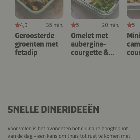
4,9
35 min.
5
20 min.
5
Geroosterde
Omelet met
Min
groenten met
aubergine-
cam
fetadip
courgette &
cour
camembert
es
SNELLE DINERIDEEËN
Voor velen is het avondeten het culinaire hoogtepunt
van de dag - een kans om thuis tot rust te komen met