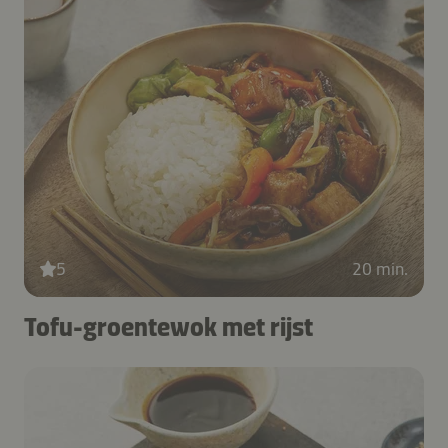
5
20 min.
Tofu-groentewok met rijst