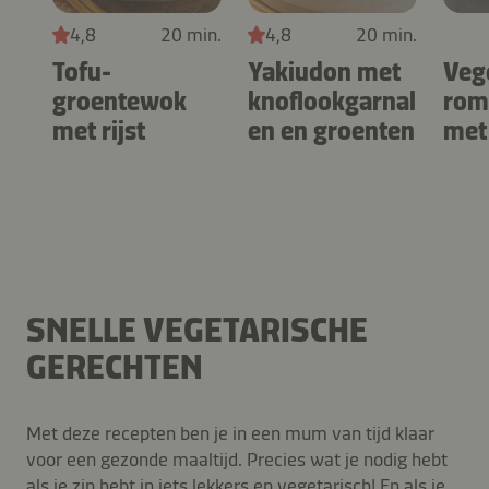
4,8
20 min.
4,8
20 min.
Tofu-
Yakiudon met
Veg
groentewok
knoflookgarnal
rom
met rijst
en en groenten
met
rode
SNELLE VEGETARISCHE
GERECHTEN
Met deze recepten ben je in een mum van tijd klaar
voor een gezonde maaltijd. Precies wat je nodig hebt
als je zin hebt in iets lekkers en vegetarisch! En als je