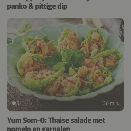
panko & pittige dip
5
30 min.
Yum Som-O: Thaise salade met
pomelo en garnalen