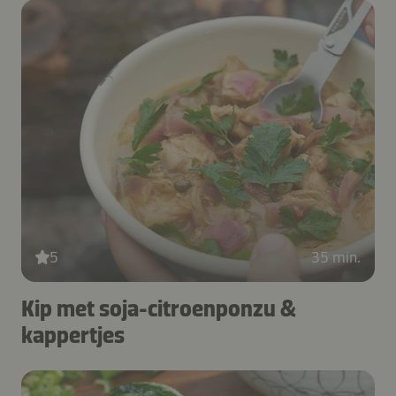
5
35 min.
Kip met soja-citroenponzu &
kappertjes