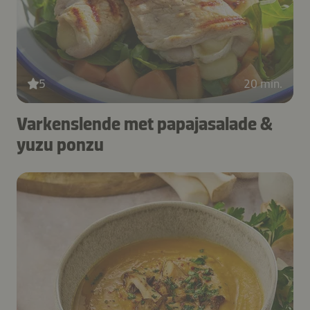
5
20 min.
Varkenslende met papajasalade &
yuzu ponzu