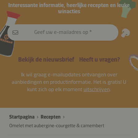
Interessante informatie, heerlijke recepten en leuke
winacties
Geef uw e-mailadres op
Bekijk de nieuwsbrief
Heeft u vragen?
Ik wil graag e-mailupdates ontvangen over
aanbiedingen en productinformatie. Het is gratis! U
kunt zich op elk moment
uitschrijven
.
Startpagina
Recepten
Omelet met aubergine-courgette & camembert