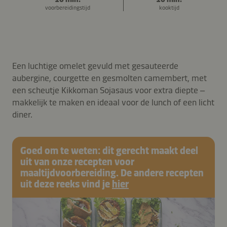
voorbereidingstijd
kooktijd
Een luchtige omelet gevuld met gesauteerde
aubergine, courgette en gesmolten camembert, met
een scheutje Kikkoman Sojasaus voor extra diepte –
makkelijk te maken en ideaal voor de lunch of een licht
diner.
Goed om te weten: dit gerecht maakt deel
uit van onze recepten voor
maaltijdvoorbereiding. De andere recepten
uit deze reeks vind je
hier