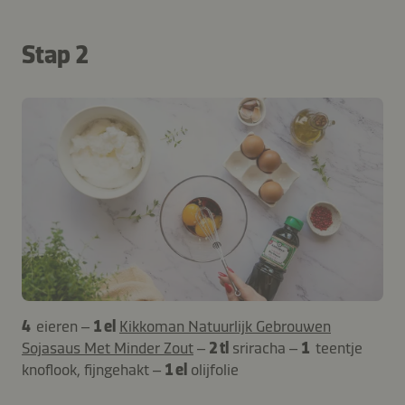
Stap 2
4
eieren –
1 el
Kikkoman Natuurlijk Gebrouwen
Sojasaus Met Minder Zout
–
2 tl
sriracha –
1
teentje
knoflook, fijngehakt –
1 el
olijfolie