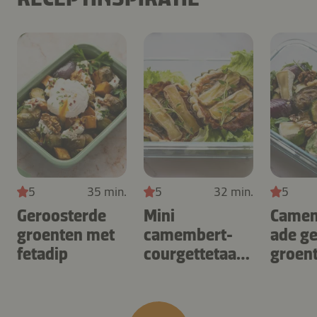
5
35 min.
5
32 min.
5
Geroosterde
Mini
Camem
groenten met
camembert-
ade ge
fetadip
courgettetaartj
groen
es