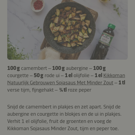
100 g
camembert –
100 g
aubergine –
100 g
courgette –
50 g
rode ui –
1 el
olijfolie –
1 el
Kikkoman
Natuurlijk Gebrouwen Sojasaus Met Minder Zout
–
1 tl
verse tijm, fijngehakt –
¼ tl
roze peper
Snijd de camembert in plakjes en zet apart. Snijd de
aubergine en courgette in blokjes en de ui in plakjes.
Verhit 1 el olijfolie, fruit de groenten en voeg de
Kikkoman Sojasaus Minder Zout, tijm en peper toe.