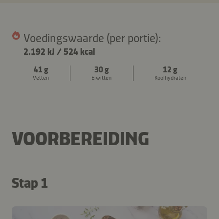
Voedingswaarde (per portie):
2.192 kJ
/
524 kcal
41 g
30 g
12 g
Vetten
Eiwitten
Koolhydraten
VOORBEREIDING
Stap 1