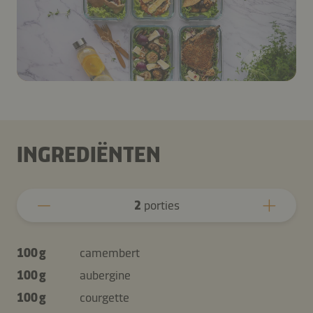
INGREDIËNTEN
2
porties
100 g
camembert
100 g
aubergine
100 g
courgette