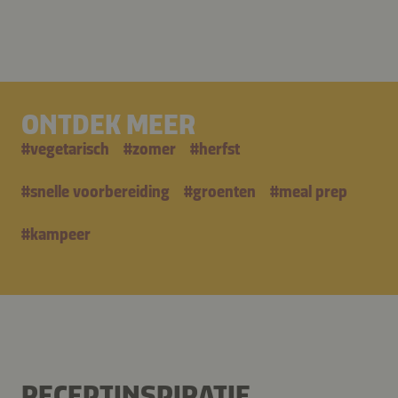
ONTDEK MEER
#
vegetarisch
#
zomer
#
herfst
#
snelle voorbereiding
#
groenten
#
meal prep
#
kampeer
RECEPTINSPIRATIE