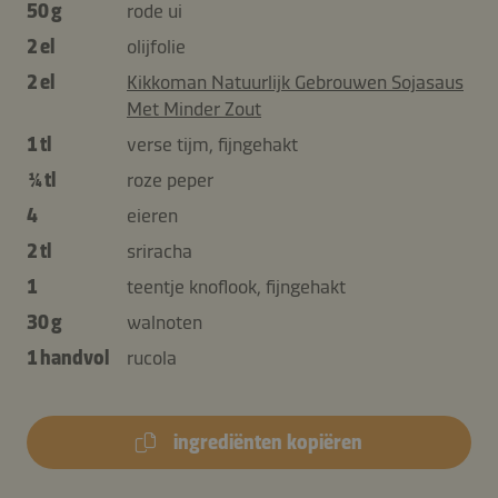
50 g
rode ui
2 el
olijfolie
2 el
Kikkoman Natuurlijk Gebrouwen Sojasaus
Met Minder Zout
1 tl
verse tijm, fijngehakt
¼ tl
roze peper
4
eieren
2 tl
sriracha
1
teentje knoflook, fijngehakt
30 g
walnoten
1 handvol
rucola
ingrediënten kopiëren