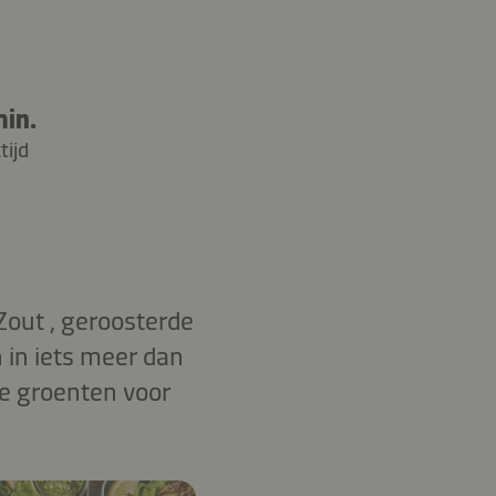
min.
tijd
out , geroosterde
in iets meer dan
de groenten voor