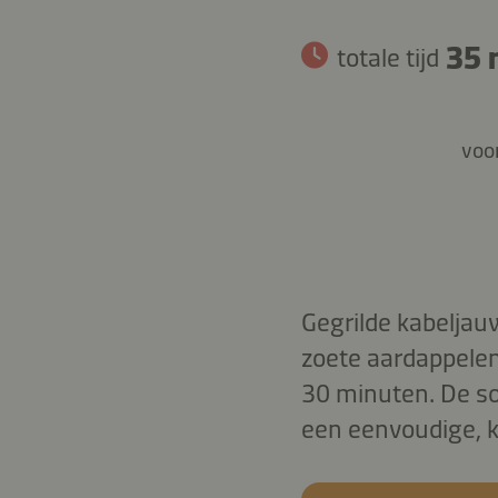
35 
totale tijd
voor
Gegrilde kabeljau
zoete aardappelen
30 minuten. De so
een eenvoudige, k