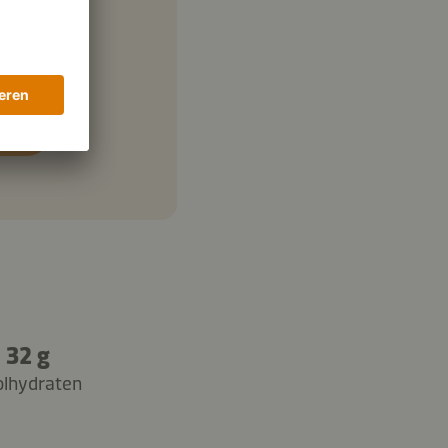
32 g
olhydraten