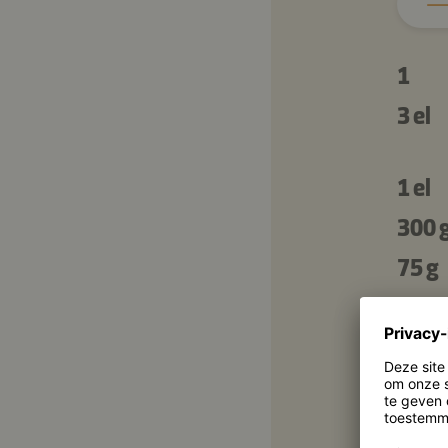
1
3 el
1 el
300 
75 g
1
¾ el
3 el
1 ½ tl