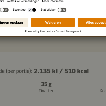
honing
ingrediënten kopiëren
2.135 kJ
/
510 kcal
 (per portie):
35 g
Eiwitten
Ko