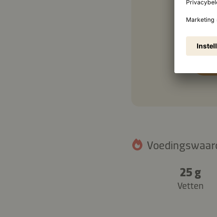
1 tl
Voedingswaarde
25 g
Vetten