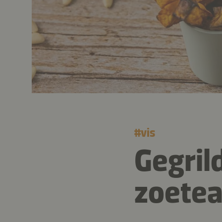
#
vis
Gegril
zoetea