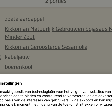
2
porties
zoete aardappel
Kikkoman Natuurlijk Gebrouwen Sojasaus 
Minder Zout
Kikkoman Geroosterde Sesamolie
g
kabeljauw
boerenkool
teentje knoflook, fijngehakt
pijnboompitten
olijfolie
citroensap