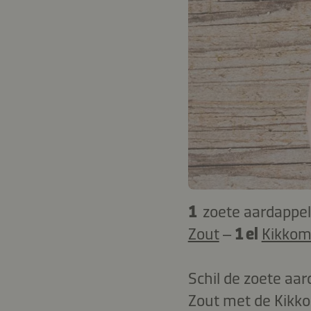
1
zoete aardappe
Zout
–
1 el
Kikkom
Schil de zoete aa
Zout met de Kikko