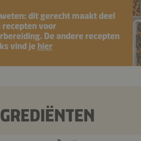
weten: dit gerecht maakt deel
e recepten voor
rbereiding. De andere recepten
ks vind je
hier
NGREDIËNTEN