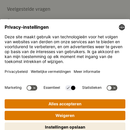
Veelgestelde vragen
Contact
Nieuwsbrief
Pers
Kikkoman is een geregistreerd handelsmerk van Kikkoman
Corporation, Japan.
© Kikkoman Trading Europe GmbH 2023 – 2026
Theodorstraße 180, 40472 Düsseldorf, Germany
Opgenomen in het handelsregister bij het kantongerecht
Düsseldorf HRB 35856
Privacy-instellingen
Wettelijke kennisgeving
Gegevensbescherming
Stapsgewijs koken gemakkelijk
gemaakt! Tik om te starten.