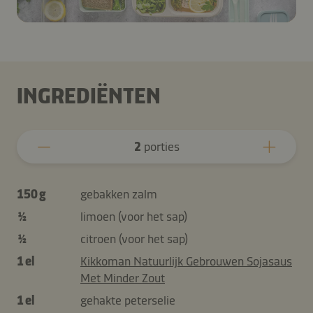
INGREDIËNTEN
2
porties
150 g
gebakken zalm
½
limoen (voor het sap)
½
citroen (voor het sap)
1 el
Kikkoman Natuurlijk Gebrouwen Sojasaus
Met Minder Zout
1 el
gehakte peterselie