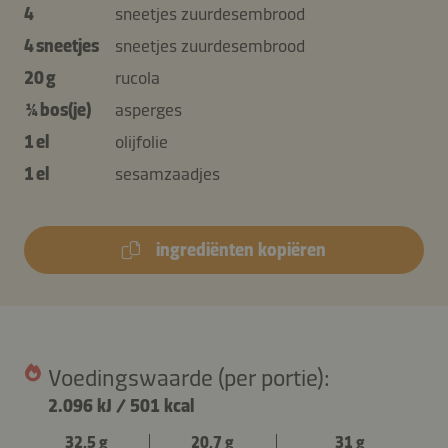
4
sneetjes zuurdesembrood
4 sneetjes
sneetjes zuurdesembrood
20 g
rucola
¼ bos(je)
asperges
1 el
olijfolie
1 el
sesamzaadjes
ingrediënten kopiëren
Voedingswaarde (per portie):
2.096 kJ
/
501 kcal
32,5 g
20,7 g
31 g