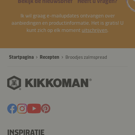
Bekijk de nieuwsbrief
Heeft u vragen?
Ik wil graag e-mailupdates ontvangen over
aanbiedingen en productinformatie. Het is gratis! U
kunt zich op elk moment
uitschrijven
.
Startpagina
Recepten
Broodjes zalmspread
INSPIRATIE