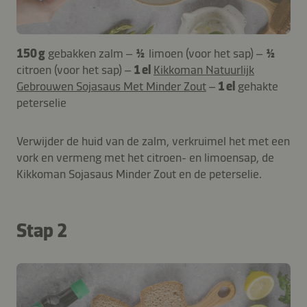
150 g
gebakken zalm –
½
limoen (voor het sap) –
½
citroen (voor het sap) –
1 el
Kikkoman Natuurlijk
Gebrouwen Sojasaus Met Minder Zout
–
1 el
gehakte
peterselie
Verwijder de huid van de zalm, verkruimel het met een
vork en vermeng met het citroen- en limoensap, de
Kikkoman Sojasaus Minder Zout en de peterselie.
Stap 2