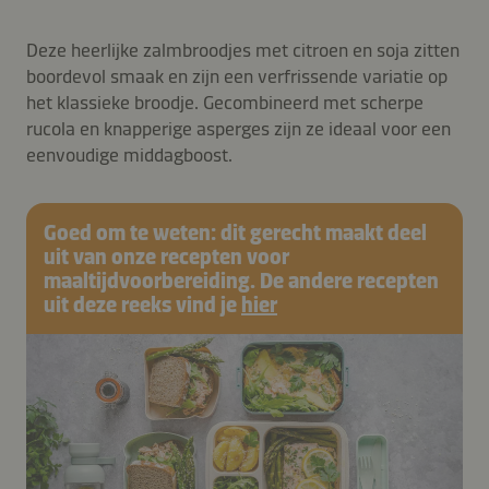
Deze heerlijke zalmbroodjes met citroen en soja zitten
boordevol smaak en zijn een verfrissende variatie op
het klassieke broodje. Gecombineerd met scherpe
rucola en knapperige asperges zijn ze ideaal voor een
eenvoudige middagboost.
Goed om te weten: dit gerecht maakt deel
uit van onze recepten voor
maaltijdvoorbereiding. De andere recepten
uit deze reeks vind je
hier