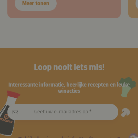
Meer tonen
Loop nooit iets mis!
Interessante informatie, heerlijke recepten en leuke
winacties
Geef uw e-mailadres op