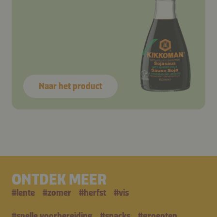
Naar het product
ONTDEK MEER
#
lente
#
zomer
#
herfst
#
vis
#
snelle voorbereiding
#
snacks
#
groenten