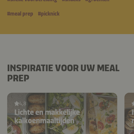
#
meal prep
#
picknick
INSPIRATIE VOOR UW MEAL
PREP
4,8
Lichte en makkelijke
kalkoenmaaltijden