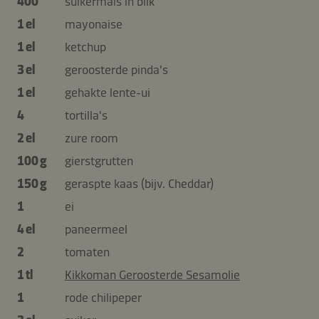
400
suikermaïs in blik
1 el
mayonaise
1 el
ketchup
3 el
geroosterde pinda's
1 el
gehakte lente-ui
4
tortilla's
2 el
zure room
100 g
gierstgrutten
150 g
geraspte kaas (bijv. Cheddar)
1
ei
4 el
paneermeel
2
tomaten
1 tl
Kikkoman Geroosterde Sesamolie
1
rode chilipeper