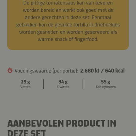
De pittige tomatensaus kan van tevoren
worden bereid en werkt ook goed met de
andere gerechten in deze set. Eenmaal
gebakken kan de gevulde tortilla in driehoekjes
worden gesneden en worden geserveerd als
warme snack of fingerfood.
Voedingswaarde (per portie):
2.680 kJ
/
640 kcal
29 g
34 g
55 g
Vetten
Eiwitten
Koolhydraten
BURRITO VAN RUNDVLEES,
GIERSTBURGERS MET
PASTASALADE MET
PASTA BOLOGNESE MET
CHAMPIGNONS EN MAÏS
CHAMPIGNONS EN KAAS
RUNDVLEES EN
SOJASAUS
CHAMPIGNONS
AANBEVOLEN PRODUCT IN
DEZE SET