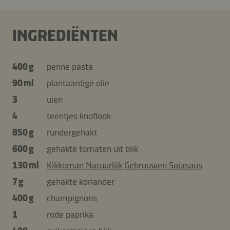
INGREDIËNTEN
400 g
penne pasta
90 ml
plantaardige olie
3
uien
4
teentjes knoflook
850 g
rundergehakt
600 g
gehakte tomaten uit blik
130 ml
Kikkoman Natuurlijk Gebrouwen Sojasaus
7 g
gehakte koriander
400 g
champignons
1
rode paprika