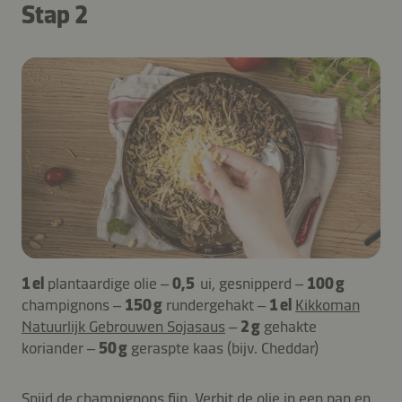
Stap 2
1 el
plantaardige olie –
0,5
ui, gesnipperd –
100 g
champignons –
150 g
rundergehakt –
1 el
Kikkoman
Natuurlijk Gebrouwen Sojasaus
–
2 g
gehakte
koriander –
50 g
geraspte kaas (bijv. Cheddar)
Snijd de champignons fijn. Verhit de olie in een pan en