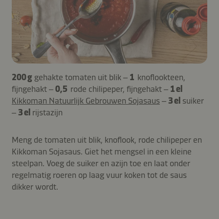
200 g
gehakte tomaten uit blik –
1
knoflookteen,
fijngehakt –
0,5
rode chilipeper, fijngehakt –
1 el
Kikkoman Natuurlijk Gebrouwen Sojasaus
–
3 el
suiker
–
3 el
rijstazijn
Meng de tomaten uit blik, knoflook, rode chilipeper en
Kikkoman Sojasaus. Giet het mengsel in een kleine
steelpan. Voeg de suiker en azijn toe en laat onder
regelmatig roeren op laag vuur koken tot de saus
dikker wordt.