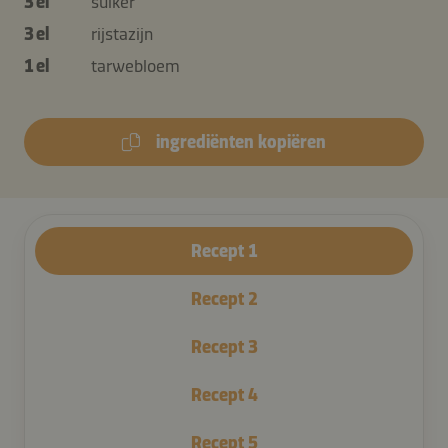
3 el
suiker
3 el
rijstazijn
1 el
tarwebloem
ingrediënten kopiëren
Recept
1
Recept
2
Recept
3
Recept
4
Recept
5