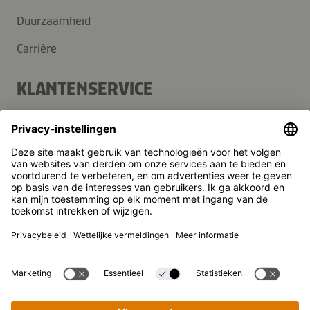
Duurzaamheid
Carrière
KLANTENSERVICE
Veelgestelde vragen
Contact
Nieuwsbrief
Pers
Kikkoman is een geregistreerd handelsmerk van Kikkoman
Corporation, Japan.
© Kikkoman Trading Europe GmbH 2023 – 2026
Bent u geïnteresseerd in
Theodorstraße 180, 40472 Düsseldorf, Germany