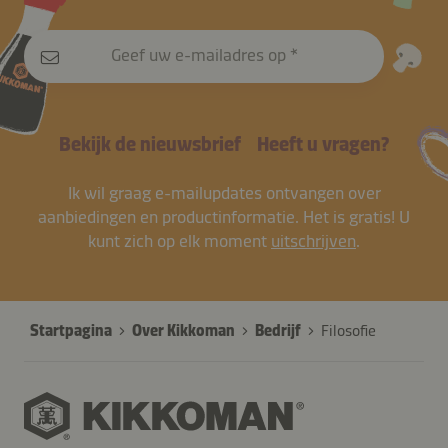
Geef uw e-mailadres op
Bekijk de nieuwsbrief
Heeft u vragen?
Ik wil graag e-mailupdates ontvangen over
aanbiedingen en productinformatie. Het is gratis! U
kunt zich op elk moment
uitschrijven
.
Startpagina
Over Kikkoman
Bedrijf
Filosofie