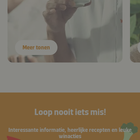
Meer tonen
Loop nooit iets mis!
Interessante informatie, heerlijke recepten en leuke
winacties