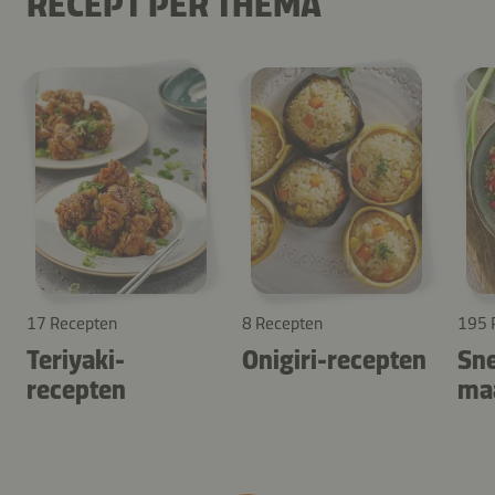
RECEPT PER THEMA
17 Recepten
8 Recepten
195 
Teriyaki-
Onigiri-recepten
Sne
recepten
maa