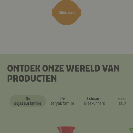
Alles zien
ONTDEK ONZE WERELD VAN
PRODUCTEN
De
De
Culinaire
Speciale
sojasausfamilie
teryakifamilie
alleskunners
sauzen