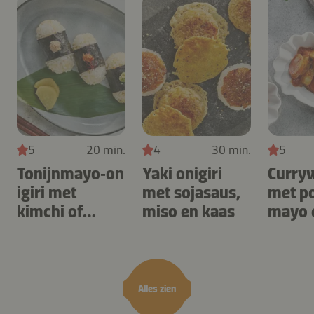
5
20 min.
4
30 min.
5
Tonijnmayo‑on
Yaki onigiri
Curry
igiri met
met sojasaus,
met p
kimchi of
miso en kaas
mayo 
wasabi
chilis
Alles zien