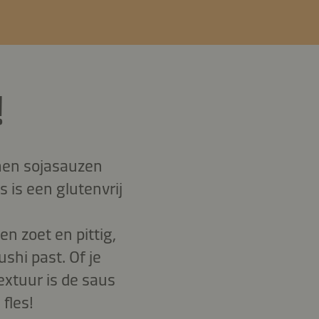
!
men sojasauzen
 is een glutenvrij
n zoet en pittig,
shi past. Of je
extuur is de saus
 fles!