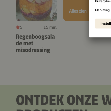
Alles zien
5
15 min.
Regenboogsala
de met
misodressing
ONTDEK ONZE 