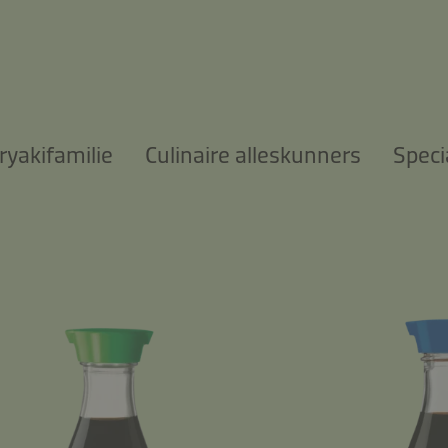
ryakifamilie
Culinaire alleskunners
Speci