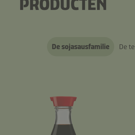
PRODUCTEN
De sojasausfamilie
De te