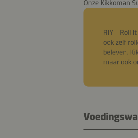
Onze Kikkoman Sus
RIY – Roll I
ook zelf ro
beleven. Ki
maar ook o
Voedingswaa