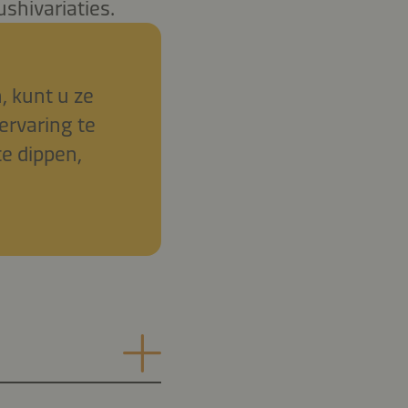
shivariaties.
n, kunt u ze
ervaring te
te dippen,