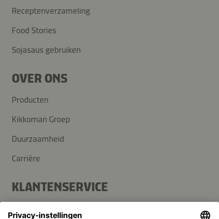
Receptenverzameling
Food Stories
Sojasaus gebruiken
OVER ONS
Producten
Kikkoman Groep
Duurzaamheid
Carrière
KLANTENSERVICE
Veelgestelde vragen