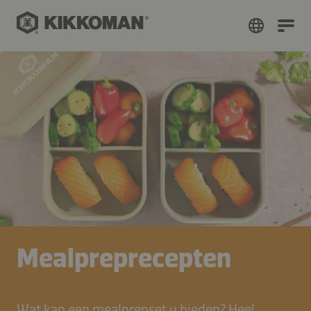
Mealpreprecepten
Wat kan een mealprepset u bieden? Heel