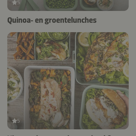
5
Quinoa‑ en groentelunches
5