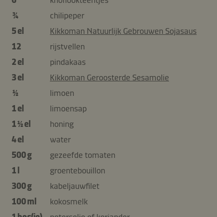
¾
chilipeper
5 el
Kikkoman Natuurlijk Gebrouwen Sojasaus
12
rijstvellen
2 el
pindakaas
3 el
Kikkoman Geroosterde Sesamolie
½
limoen
1 el
limoensap
1 ½ el
honing
4 el
water
500 g
gezeefde tomaten
1 l
groentebouillon
300 g
kabeljauwfilet
100 ml
kokosmelk
1 bos(je)
peterselie of koriander