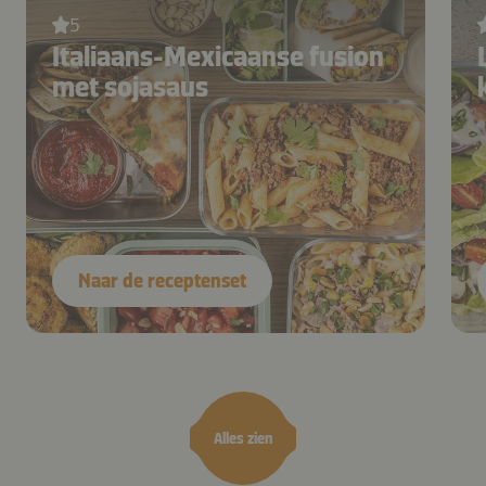
knoflook, gesneden chilipeper en Kikkoman Sojasaus
5
toe. Bak 3-4 minuten en zet apart om af te koelen.
Italiaans-Mexicaanse fusion
Stap 3
met sojasaus
Stap 3
Naar de receptenset
200 g
garnalen –
300 g
kabeljauwfilet –
0,5
limoen –
100 ml
kokosmelk –
1 bos(je)
peterselie of koriander
Alles zien
4
rijstvellen