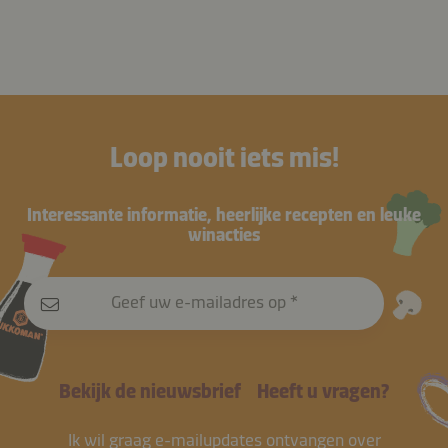
Hak de peterselie of koriander fijn. Spoel de garnalen
Week de rijstvellen in lauwwarm water. Vul ze daarna
af en verwijder de staart. Snijd de kabeljauw in dikke
met de groenten en rol op. Alvorens ze volledig op te
blokjes. Voeg de kabeljauw toe aan de soep en na 5
rollen, voeg de garnalen toe en rol ze verder op.
minuten de garnalen. Kook nog 5 minuten. Breng op
smaak met het limoensap en de kokosmelk en serveer
met de gehakte peterselie of koriander.
Stap 4
Loop nooit iets mis!
Voedingswaarde (per portie):
1.888 kJ
/
451 kcal
Interessante informatie, heerlijke recepten en leuke
winacties
21 g
56 g
18 g
Vetten
Eiwitten
Koolhydraten
Geef uw e-mailadres op
Bekijk de nieuwsbrief
Heeft u vragen?
Ik wil graag e-mailupdates ontvangen over