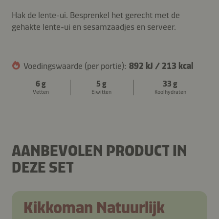
Hak de lente-ui. Besprenkel het gerecht met de
gehakte lente-ui en sesamzaadjes en serveer.
Voedingswaarde (per portie):
892 kJ
/
213 kcal
6 g
5 g
33 g
Vetten
Eiwitten
Koolhydraten
VISSOEP MET GARNALEN EN
SUMMER ROLLS MET
KABELJAUW
GROENTEN, GARNALEN EN
PINDASAUS
AANBEVOLEN PRODUCT IN
DEZE SET
Kikkoman Natuurlijk