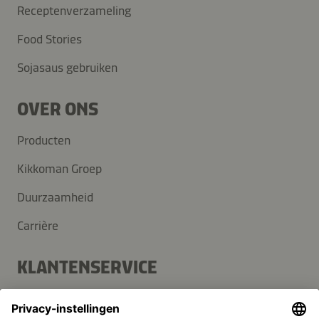
Receptenverzameling
Food Stories
Voedingswaarde (per portie):
1.532 kJ
/
366 kcal
Sojasaus gebruiken
18,5 g
18 g
30 g
Vetten
Eiwitten
Koolhydraten
OVER ONS
Producten
Kikkoman Groep
Duurzaamheid
Carrière
KLANTENSERVICE
Veelgestelde vragen