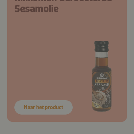
Sesamolie
1 el
boter –
3
knoflookteentjes –
0,25
gele paprika –
0,5
chilipeper
4
slablaadjes –
0,5
wortel –
0,25
gele paprika –
0,13
rode kool
Pel en snijd de knoflook. Snijd de gele paprika en
chilipeper in stukjes. Smelt de boter in een pan op
Was de groenten en snijd de wortel, paprika en rode
Naar het product
middelhoog vuur. Voeg de groenten toe en bak 1
kool in heel dunne reepjes.
minuut.