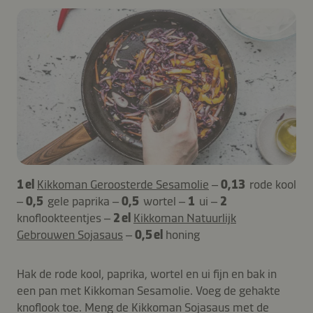
1 el
Kikkoman Geroosterde Sesamolie
–
0,13
rode kool
–
0,5
gele paprika –
0,5
wortel –
1
ui –
2
knoflookteentjes –
2 el
Kikkoman Natuurlijk
Gebrouwen Sojasaus
–
0,5 el
honing
Hak de rode kool, paprika, wortel en ui fijn en bak in
een pan met Kikkoman Sesamolie. Voeg de gehakte
knoflook toe. Meng de Kikkoman Sojasaus met de