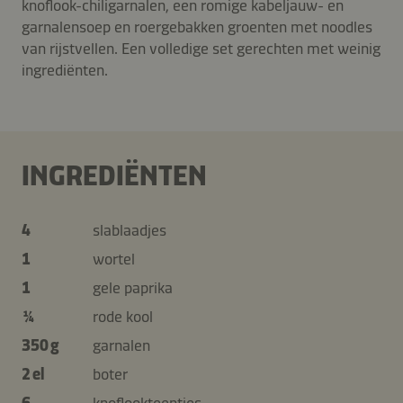
knoflook-chiligarnalen, een romige kabeljauw- en
garnalensoep en roergebakken groenten met noodles
van rijstvellen. Een volledige set gerechten met weinig
ingrediënten.
INGREDIËNTEN
4
slablaadjes
1
wortel
1
gele paprika
¼
rode kool
350 g
garnalen
2 el
boter
6
knoflookteentjes