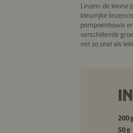
Linzen: de kleine 
kleurrijke linzenc
pompoenbowls en g
verschillende groe
net zo snel als le
I
200 
50 g