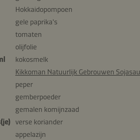
Hokkaidopompoen
gele paprika's
tomaten
olijfolie
ml
kokosmelk
Kikkoman Natuurlijk Gebrouwen Sojasa
peper
gemberpoeder
gemalen komijnzaad
(je)
verse koriander
appelazijn