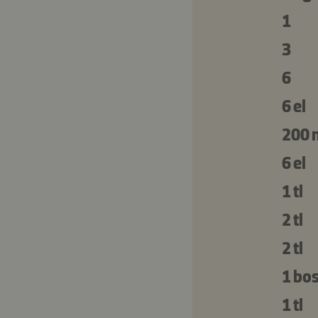
1
3
6
6 el
200 
6 el
1 tl
2 tl
2 tl
1 bos
1 tl