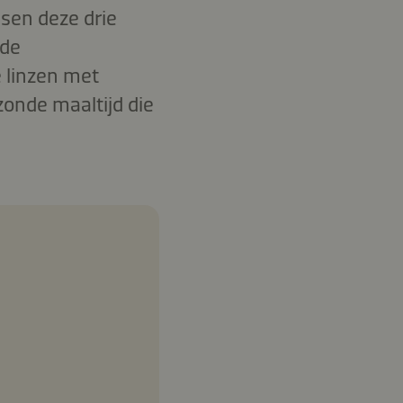
ssen deze drie
rde
 linzen met
zonde maaltijd die