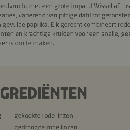
peulvrucht met een grote impact! Wissel af tu
reaties, variërend van pittige dahl tot gerooste
evulde paprika. Elk gerecht combineert rode
nten en krachtige kruiden voor een snelle, ge
kker is om te maken.
NGREDIËNTEN
g
gekookte rode linzen
gedroogde rode linzen