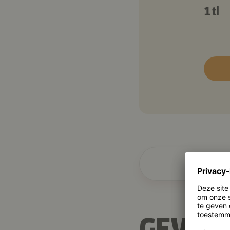
1 tl
Recept
GEVULD