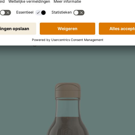
SAUZEN
ar onze teriyakisauzen
er worden gebruikt!