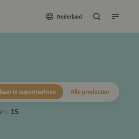
Nederland
baar in supermarkten
Alle producten
ten:
15