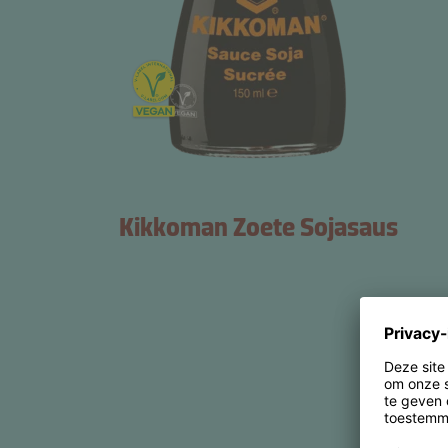
Kikkoman Zoete Sojasaus