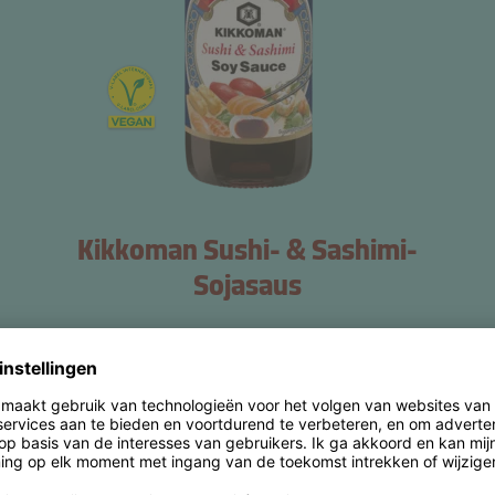
Kikkoman Sushi- & Sashimi-
Sojasaus