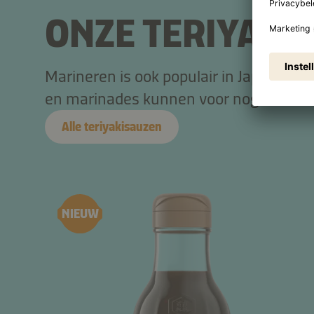
ONZE TERIYAKI
Marineren is ook populair in Japan. Ma
en marinades kunnen voor nog veel me
Alle teriyakisauzen
NIEUW