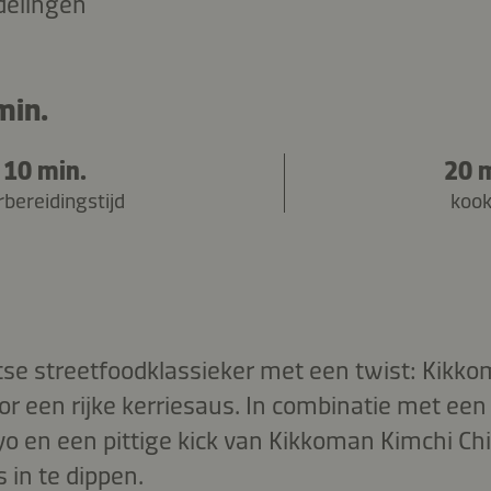
delingen
min.
10 min.
20 
bereidingstijd
kook
tse streetfoodklassieker met een twist: Kikk
or een rijke kerriesaus. In combinatie met e
en een pittige kick van Kikkoman Kimchi Chil
 in te dippen.