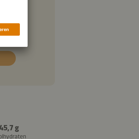
45,7 g
olhydraten