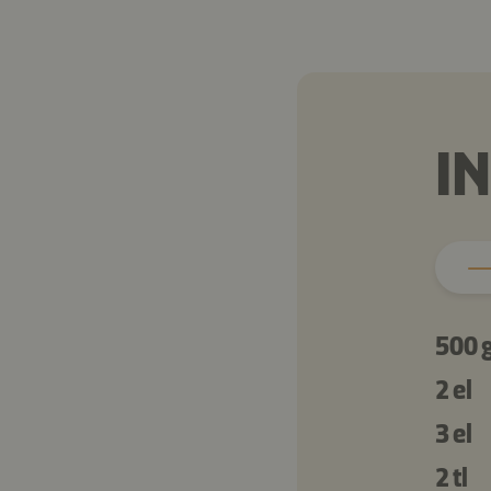
I
500 
2 el
3 el
2 tl