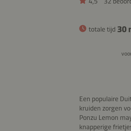
4,5
32 beoor
30 
totale tijd
voor
Een populaire Dui
kruiden zorgen vo
Ponzu Lemon mayo 
knapperige frietjes