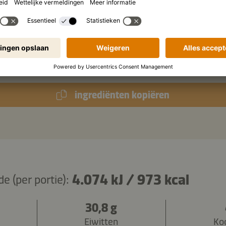
paprikapoeder
Kikkoman Pittige Chilisaus voor Kimchi
ingrediënten kopiëren
4.074 kJ
/
973 kcal
 (per portie):
30,8 g
Eiwitten
Ko