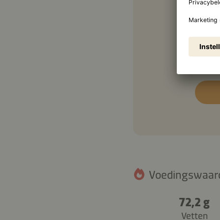
1 tl
2 tl
Voedingswaarde
72,2 g
Vetten