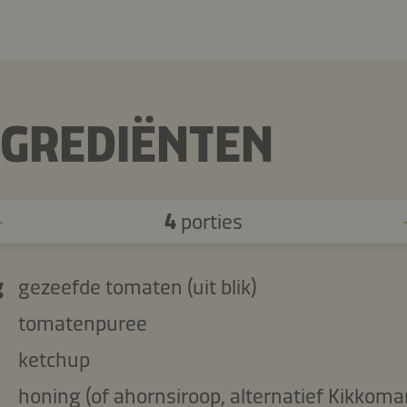
NGREDIËNTEN
4
porties
g
gezeefde tomaten (uit blik)
tomatenpuree
ketchup
honing (of ahornsiroop, alternatief Kikkom