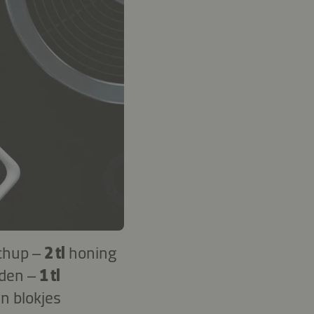
chup –
2 tl
honing
iden –
1 tl
in blokjes