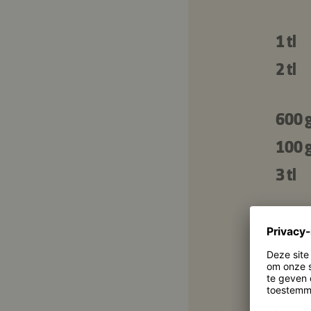
1 tl
2 tl
600 
100 
3 tl
4
1 tl
4 tl
1 el