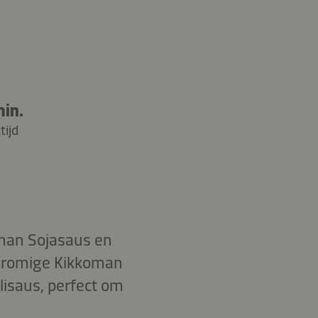
min.
tijd
oman Sojasaus en
en romige Kikkoman
isaus, perfect om