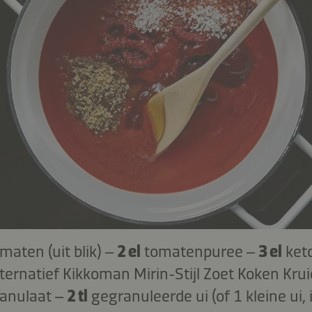
maten (uit blik) –
2 el
tomatenpuree –
3 el
ket
lternatief Kikkoman Mirin-Stijl Zoet Koken Kru
ranulaat –
2 tl
gegranuleerde ui (of 1 kleine ui, 