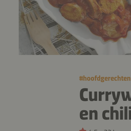
#
hoofdgerechten
Curry
en chi