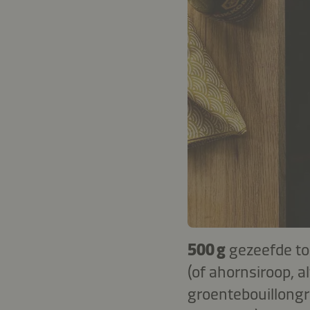
500 g
gezeefde to
(of ahornsiroop, a
groentebouillong