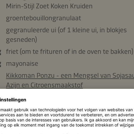
Mirin-Stijl Zoet Koken Kruiden
groentebouillongranulaat
gegranuleerde ui (of 1 kleine ui, in blokjes
gesneden)
g
friet (om te frituren of in de oven te bakken)
g
mayonaise
Kikkoman Ponzu - een Mengsel van Sojasa
Azijn en Citroensmaakstof
braadworsten
zonnebloemolie
Kikkoman Natuurlijk Gebrouwen Sojasaus
kerriepoeder