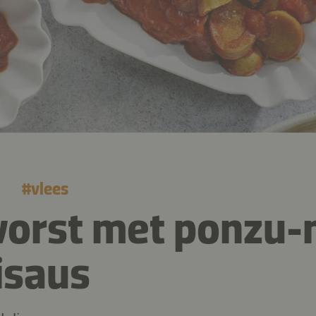
#
vlees
worst met ponzu
lisaus