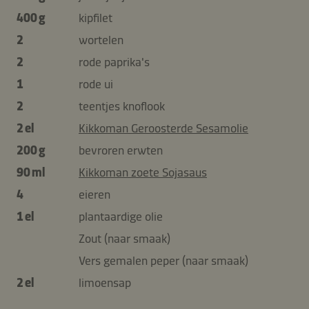
400 g
kipfilet
2
wortelen
2
rode paprika's
1
rode ui
2
teentjes knoflook
2 el
Kikkoman Geroosterde Sesamolie
200 g
bevroren erwten
90 ml
Kikkoman zoete Sojasaus
4
eieren
1 el
plantaardige olie
Zout (naar smaak)
Vers gemalen peper (naar smaak)
2 el
limoensap