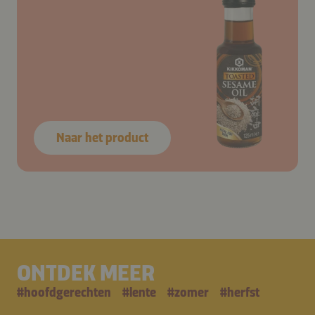
Naar het product
ONTDEK MEER
#
hoofdgerechten
#
lente
#
zomer
#
herfst