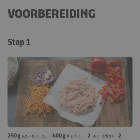
VOORBEREIDING
Stap 1
250 g
jasmijnrijst –
400 g
kipfilet –
2
wortelen –
2