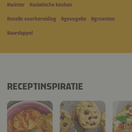
#
winter
#
aziatische keuken
#
snelle voorbereiding
#
gevogelte
#
groenten
#
aardappel
RECEPTINSPIRATIE