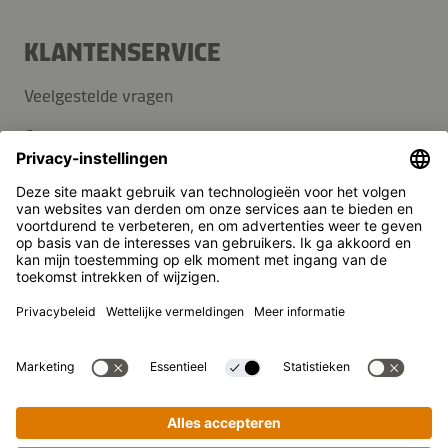
KLANTENSERVICE
Veelgestelde vragen
Contact
Nieuwsbrief
Pers
Kikkoman is een geregistreerd handelsmerk van Kikkoman
Corporation, Japan.
© Kikkoman Trading Europe GmbH 2023 – 2026
Theodorstraße 180, 40472 Düsseldorf, Germany
Opgenomen in het handelsregister bij het kantongerecht
Düsseldorf HRB 35856
Privacy-instellingen
Wettelijke kennisgeving
Gegevensbescherming