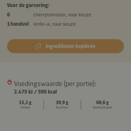
Voor de garnering:
6
cherrytomaten, naar keuze
1 handvol
lente-ui, naar keuze
ingrediënten kopiëren
Voedingswaarde (per portie):
2.475 kJ
/
590 kcal
15,2 g
39,9 g
68,6 g
Vetten
Eiwitten
Koolhydraten