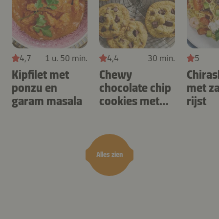
4,7
1 u. 50 min.
4,4
30 min.
5
Kipfilet met
Chewy
Chiras
ponzu en
chocolate chip
met z
garam masala
cookies met
rijst
cashewnoten
Alles zien