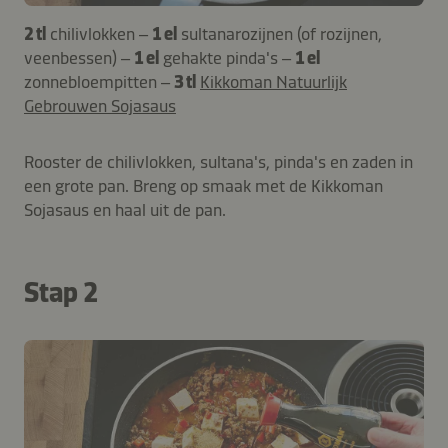
2 tl
chilivlokken –
1 el
sultanarozijnen (of rozijnen,
veenbessen) –
1 el
gehakte pinda's –
1 el
zonnebloempitten –
3 tl
Kikkoman Natuurlijk
Gebrouwen Sojasaus
Rooster de chilivlokken, sultana's, pinda's en zaden in
een grote pan. Breng op smaak met de Kikkoman
Sojasaus en haal uit de pan.
Stap 2