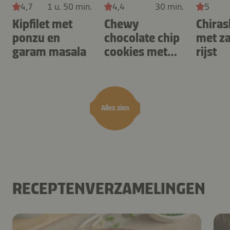
4,7
1 u. 50 min.
4,4
30 min.
5
Kipfilet met
Chewy
Chiras
ponzu en
chocolate chip
met z
garam masala
cookies met
rijst
cashewnoten
Alles zien
RECEPTENVERZAMELINGEN