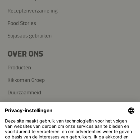
Receptenverzameling
Food Stories
Sojasaus gebruiken
OVER ONS
Producten
Kikkoman Groep
Duurzaamheid
Carrière
KLANTENSERVICE
Veelgestelde vragen