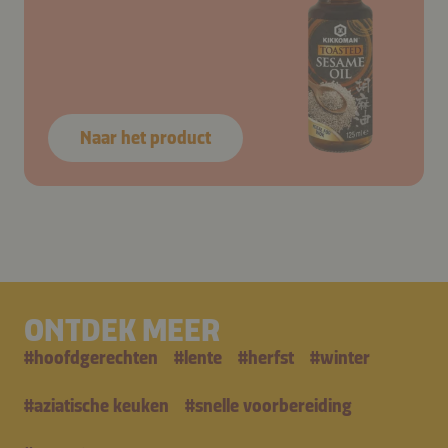
Naar het product
ONTDEK MEER
#
hoofdgerechten
#
lente
#
herfst
#
winter
#
aziatische keuken
#
snelle voorbereiding