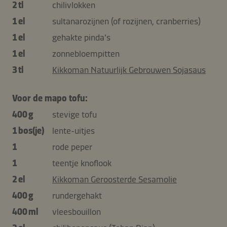
2 tl
chilivlokken
1 el
sultanarozijnen (of rozijnen, cranberries)
1 el
gehakte pinda's
1 el
zonnebloempitten
3 tl
Kikkoman Natuurlijk Gebrouwen Sojasaus
Voor de mapo tofu:
400 g
stevige tofu
1 bos(je)
lente-uitjes
1
rode peper
1
teentje knoflook
2 el
Kikkoman Geroosterde Sesamolie
400 g
rundergehakt
400 ml
vleesbouillon