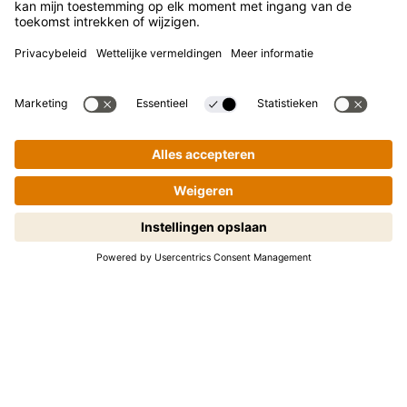
Contact
Nieuwsbrief
Pers
Kikkoman is een geregistreerd handelsmerk van Kikkoman
Corporation, Japan.
© Kikkoman Trading Europe GmbH 2023 – 2026
Stapsgewijs koken gemakkelijk
Theodorstraße 180, 40472 Düsseldorf, Germany
gemaakt! Tik om te starten.
Opgenomen in het handelsregister bij het kantongerecht
Düsseldorf HRB 35856
Privacy-instellingen
Wettelijke kennisgeving
Gegevensbescherming