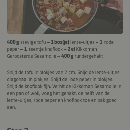
400 g
stevige tofu –
1 bos(je)
lente-uitjes –
1
rode
peper –
1
teentje knoflook –
2 el
Kikkoman
Geroosterde Sesamolie
–
400 g
rundergehakt
Snijd de tofu in blokjes van 2 cm. Snijd de lente-uitjes
diagonaal in plakjes. Snijd de rode peper in blokjes.
Snijd de knoflook fijn. Verhit de Kikkoman Sesamolie in
een pan of wok, voeg het gehakt, de helft van de
lente-uitjes, rode peper en knoflook toe en bak goed
aan.