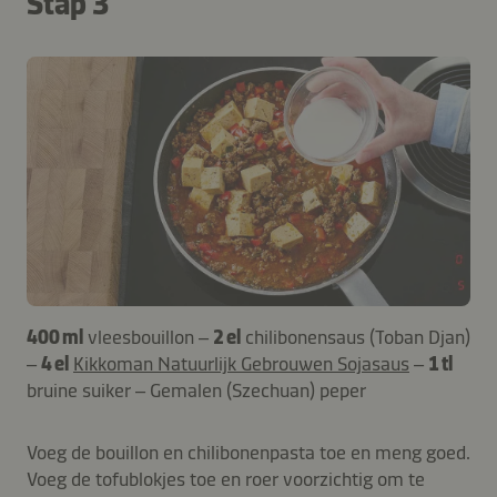
Stap 3
400 ml
vleesbouillon –
2 el
chilibonensaus (Toban Djan)
–
4 el
Kikkoman Natuurlijk Gebrouwen Sojasaus
–
1 tl
bruine suiker – Gemalen (Szechuan) peper
Voeg de bouillon en chilibonenpasta toe en meng goed.
Voeg de tofublokjes toe en roer voorzichtig om te