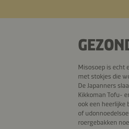
GEZOND
Misosoep is echt e
met stokjes die w
De Japanners slaa
Kikkoman Tofu- en 
ook een heerlijke
of udonnoedelsoep
roergebakken noed