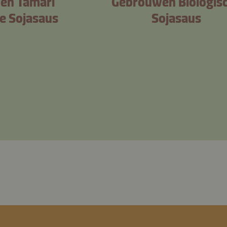
en Tamari
Gebrouwen Biologis
je Sojasaus
Sojasaus