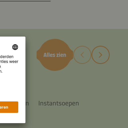
Alles zien
ale sauzen
Instantsoepen