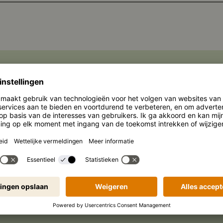
WERELD VAN
ryakifamilie
Culinaire alleskunners
Speci