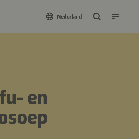
Nederland
fu- en
sosoep