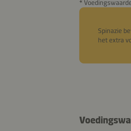
* Voedingswaarden
Spinazie be
het extra 
Voedingswaa