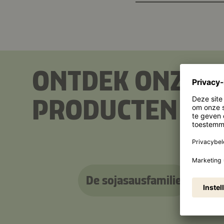
ONTDEK ONZE 
PRODUCTEN
De sojasausfamilie
De te