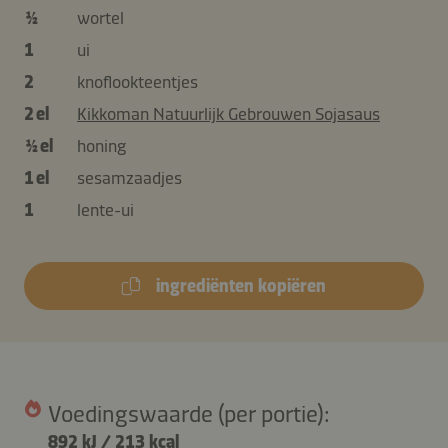
½
wortel
1
ui
2
knoflookteentjes
2 el
Kikkoman Natuurlijk Gebrouwen Sojasaus
½ el
honing
1 el
sesamzaadjes
1
lente-ui
ingrediënten kopiëren
Voedingswaarde (per portie):
892 kJ
/
213 kcal