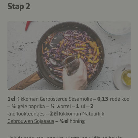
Stap 2
1 el
Kikkoman Geroosterde Sesamolie
–
0,13
rode kool
–
½
gele paprika –
½
wortel –
1
ui –
2
knoflookteentjes –
2 el
Kikkoman Natuurlijk
Gebrouwen Sojasaus
–
½ el
honing