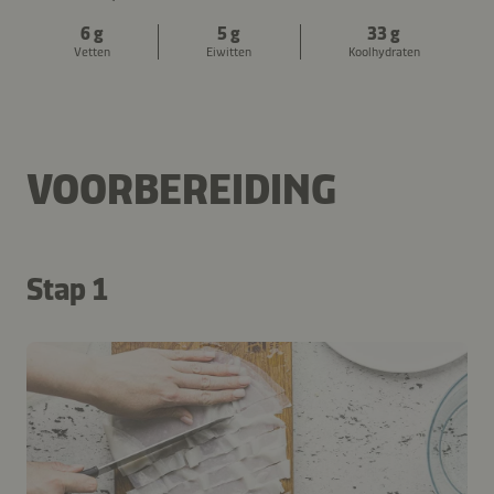
6 g
5 g
33 g
Vetten
Eiwitten
Koolhydraten
VOORBEREIDING
Stap 1