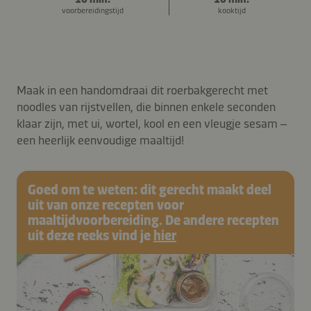
voorbereidingstijd
kooktijd
Maak in een handomdraai dit roerbakgerecht met
noodles van rijstvellen, die binnen enkele seconden
klaar zijn, met ui, wortel, kool en een vleugje sesam –
een heerlijk eenvoudige maaltijd!
Goed om te weten: dit gerecht maakt deel
uit van onze recepten voor
maaltijdvoorbereiding. De andere recepten
uit deze reeks vind je
hier