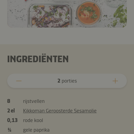
INGREDIËNTEN
2
porties
8
rijstvellen
2 el
Kikkoman Geroosterde Sesamolie
0,13
rode kool
½
gele paprika