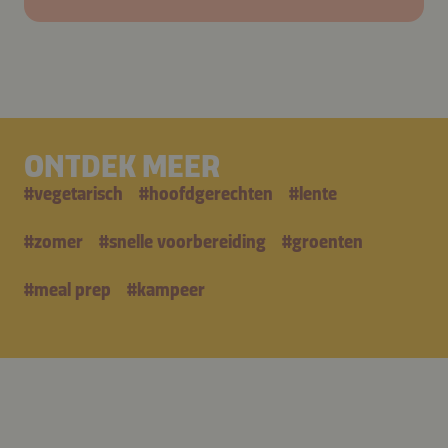
ONTDEK MEER
#
vegetarisch
#
hoofdgerechten
#
lente
#
zomer
#
snelle voorbereiding
#
groenten
#
meal prep
#
kampeer