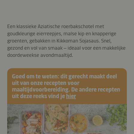
Een klassieke Aziatische roerbakschotel met
goudkleurige eierreepjes, malse kip en knapperige
groenten, gebakken in Kikkoman Sojasaus. Snel,
gezond en vol van smaak – ideaal voor een makkelijke
doordeweekse avondmaaltijd.
Goed om te weten: dit gerecht maakt deel
uit van onze recepten voor
maaltijdvoorbereiding. De andere recepten
uit deze reeks vind je
hier