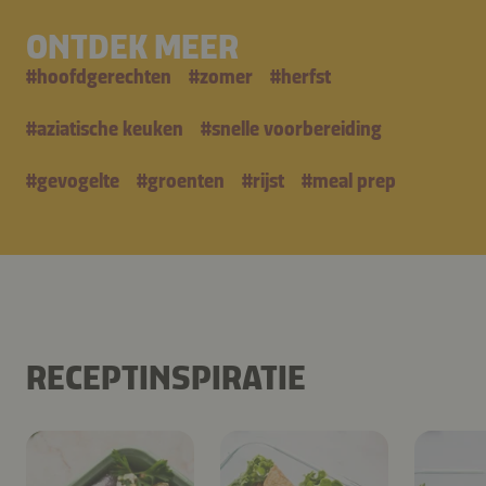
ONTDEK MEER
#
hoofdgerechten
#
zomer
#
herfst
#
aziatische keuken
#
snelle voorbereiding
#
gevogelte
#
groenten
#
rijst
#
meal prep
RECEPTINSPIRATIE