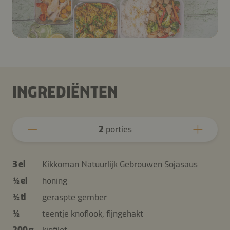
INGREDIËNTEN
2
porties
3 el
Kikkoman Natuurlijk Gebrouwen Sojasaus
½ el
honing
½ tl
geraspte gember
½
teentje knoflook, fijngehakt
200 g
kipfilet