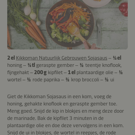
2 el
Kikkoman Natuurlijk Gebrouwen Sojasaus
–
½ el
honing –
½ tl
geraspte gember –
½
teentje knoflook,
fijngehakt –
200 g
kipfilet –
1 el
plantaardige olie –
½
wortel –
½
rode paprika –
½
krop broccoli –
½
ui
Giet de Kikkoman Sojasaus in een kom, voeg de
honing, gehakte knoflook en geraspte gember toe.
Meng goed. Snijd de kip in blokjes en meng deze door
de marinade. Bak de kipfilet 3 minuten in de
plantaardige olie en doe deze vervolgens in een kom.
Snijd de ui in blokjes, de wortel in reepjes, de rode