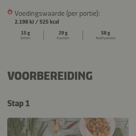
Voedingswaarde (per portie):
2.198 kJ
/
525 kcal
15 g
29 g
58 g
Vetten
Eiwitten
Koolhydraten
VOORBEREIDING
Stap 1