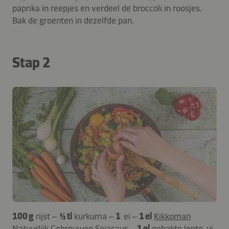
paprika in reepjes en verdeel de broccoli in roosjes.
Bak de groenten in dezelfde pan.
Stap 2
100 g
rijst –
½ tl
kurkuma –
1
ei –
1 el
Kikkoman
Natuurlijk Gebrouwen Sojasaus
–
1 el
gehakte lente-ui