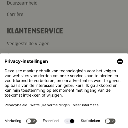
Duurzaamheid
Carrière
KLANTENSERVICE
Veelgestelde vragen
Contact
Nieuwsbrief
Pers
Kikkoman is een geregistreerd handelsmerk van Kikkoman
Corporation, Japan.
© Kikkoman Trading Europe GmbH 2023 – 2026
Theodorstraße 180, 40472 Düsseldorf, Germany
Opgenomen in het handelsregister bij het kantongerecht