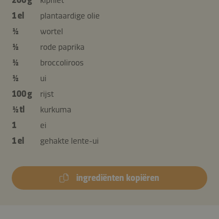
1 el
plantaardige olie
½
wortel
½
rode paprika
½
broccoliroos
½
ui
100 g
rijst
½ tl
kurkuma
1
ei
1 el
gehakte lente-ui
ingrediënten kopiëren