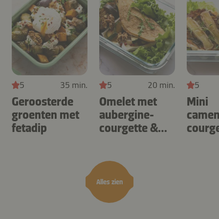
5
35 min.
5
20 min.
5
Geroosterde
Omelet met
Mini
groenten met
aubergine-
camem
fetadip
courgette &
courge
camembert
es
Alles zien