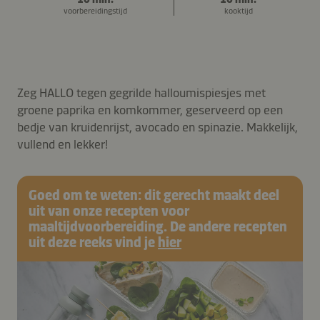
voorbereidingstijd
kooktijd
Zeg HALLO tegen gegrilde halloumispiesjes met
groene paprika en komkommer, geserveerd op een
bedje van kruidenrijst, avocado en spinazie. Makkelijk,
vullend en lekker!
Goed om te weten: dit gerecht maakt deel
uit van onze recepten voor
maaltijdvoorbereiding. De andere recepten
uit deze reeks vind je
hier