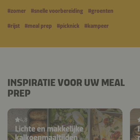
#
zomer
#
snelle voorbereiding
#
groenten
#
rijst
#
meal prep
#
picknick
#
kampeer
INSPIRATIE VOOR UW MEAL
PREP
4,8
Lichte en makkelijke
kalkoenmaaltijden