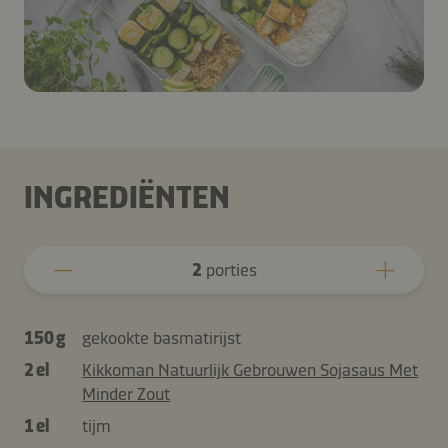
INGREDIËNTEN
2
porties
150 g
gekookte basmatirijst
2 el
Kikkoman Natuurlijk Gebrouwen Sojasaus Met
Minder Zout
1 el
tijm