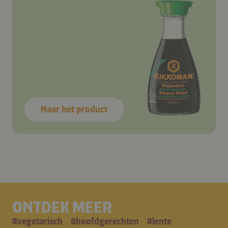
Naar het product
ONTDEK MEER
#
vegetarisch
#
hoofdgerechten
#
lente