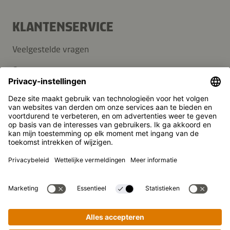
KLANTENSERVICE
Veelgestelde vragen
Contact
Nieuwsbrief
Pers
Kikkoman is een geregistreerd handelsmerk van Kikkoman
Corporation, Japan.
© Kikkoman Trading Europe GmbH 2023 – 2026
Theodorstraße 180, 40472 Düsseldorf, Germany
Opgenomen in het handelsregister bij het kantongerecht
Düsseldorf HRB 35856
Privacy-instellingen
Wettelijke kennisgeving
Gegevensbescherming