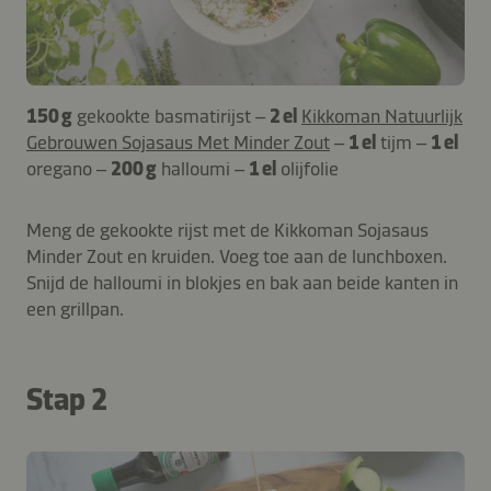
150 g
gekookte basmatirijst –
2 el
Kikkoman Natuurlijk
Gebrouwen Sojasaus Met Minder Zout
–
1 el
tijm –
1 el
oregano –
200 g
halloumi –
1 el
olijfolie
Meng de gekookte rijst met de Kikkoman Sojasaus
Minder Zout en kruiden. Voeg toe aan de lunchboxen.
Snijd de halloumi in blokjes en bak aan beide kanten in
een grillpan.
Stap 2