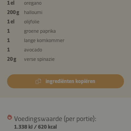
1 el
oregano
200 g
halloumi
1 el
olijfolie
1
groene paprika
1
lange komkommer
1
avocado
20 g
verse spinazie
ingrediënten kopiëren
Voedingswaarde (per portie):
1.338 kJ
/
620 kcal