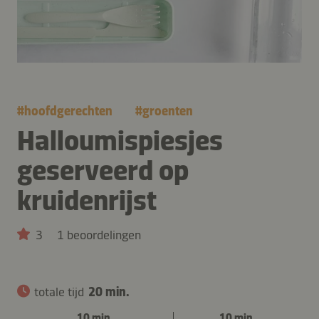
#
hoofdgerechten
#
groenten
Halloumispiesjes
geserveerd op
kruidenrijst
3
1 beoordelingen
totale tijd
20 min.
10 min.
10 min.