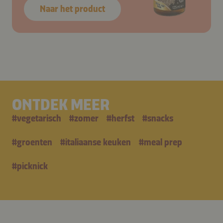
Naar het product
ONTDEK MEER
#
vegetarisch
#
zomer
#
herfst
#
snacks
#
groenten
#
italiaanse keuken
#
meal prep
#
picknick