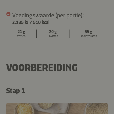
Voedingswaarde (per portie):
2.135 kJ
/
510 kcal
21 g
20 g
55 g
Vetten
Eiwitten
Koolhydraten
VOORBEREIDING
Stap 1