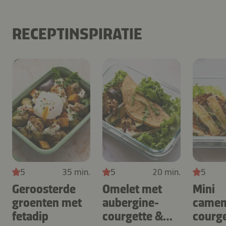
RECEPTINSPIRATIE
5
35 min.
5
20 min.
5
Geroosterde
Omelet met
Mini
groenten met
aubergine-
camem
fetadip
courgette &
courge