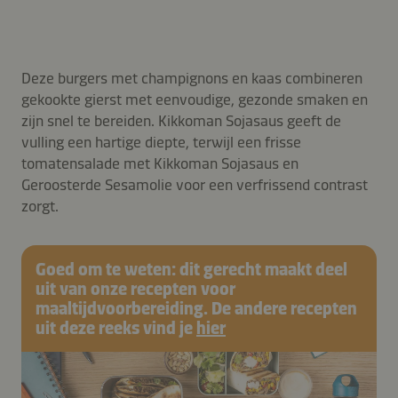
Deze burgers met champignons en kaas combineren
gekookte gierst met eenvoudige, gezonde smaken en
zijn snel te bereiden. Kikkoman Sojasaus geeft de
vulling een hartige diepte, terwijl een frisse
tomatensalade met Kikkoman Sojasaus en
Geroosterde Sesamolie voor een verfrissend contrast
zorgt.
Goed om te weten: dit gerecht maakt deel
uit van onze recepten voor
maaltijdvoorbereiding. De andere recepten
uit deze reeks vind je
hier