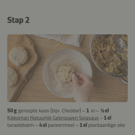
Stap 2
50 g
geraspte kaas (bijv. Cheddar) –
1
ei –
½ el
Kikkoman Natuurlijk Gebrouwen Sojasaus
–
1 el
tarwebloem –
4 el
paneermeel –
1 el
plantaardige olie