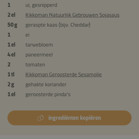
1
ui, gesnipperd
2 el
Kikkoman Natuurlijk Gebrouwen Sojasaus
50 g
geraspte kaas (bijv. Cheddar)
1
ei
1 el
tarwebloem
4 el
paneermeel
2
tomaten
1 tl
Kikkoman Geroosterde Sesamolie
2 g
gehakte koriander
1 el
geroosterde pinda's
ingrediënten kopiëren