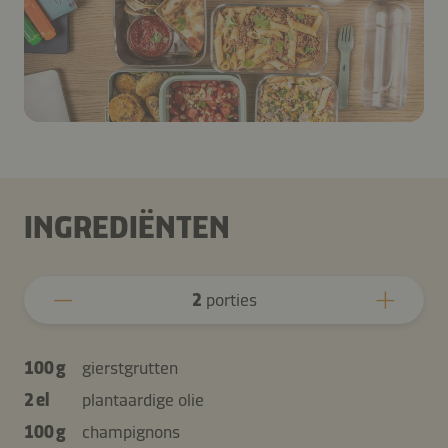
INGREDIËNTEN
2
porties
100 g
gierstgrutten
2 el
plantaardige olie
100 g
champignons