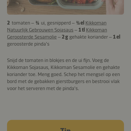
2
tomaten –
½
ui, gesnipperd –
½ el
Kikkoman
Natuurlijk Gebrouwen Sojasaus
–
1 tl
Kikkoman
Geroosterde Sesamolie
–
2 g
gehakte koriander –
1 el
geroosterde pinda's
Snijd de tomaten in blokjes en de ui fijn. Voeg de
Kikkoman Sojasaus, Kikkoman Sesamolie en gehakte
koriander toe. Meng goed. Schep het mengsel op een
bord met de gebakken gierstburgers en bestrooi vlak
voor het serveren met de pinda's.