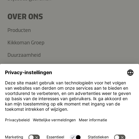
OVER ONS
Producten
Kikkoman Groep
Duurzaamheid
Carrière
KLANTENSERVICE
Veelgestelde vragen
Contact
Nieuwsbrief
Pers