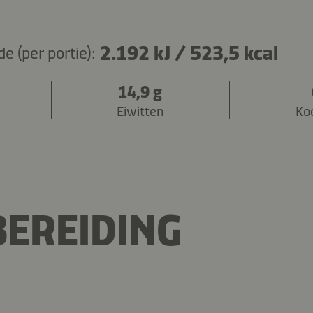
2.192 kJ
/
523,5 kcal
 (per portie):
14,9 g
Eiwitten
Ko
EREIDING