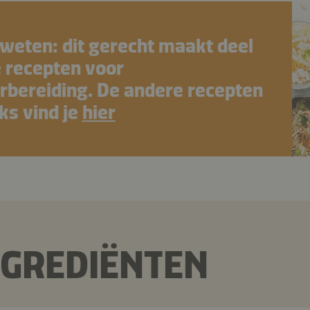
weten: dit gerecht maakt deel
e recepten voor
rbereiding. De andere recepten
ks vind je
hier
NGREDIËNTEN