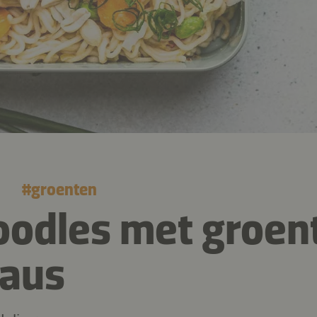
#
groenten
odles met groent
saus