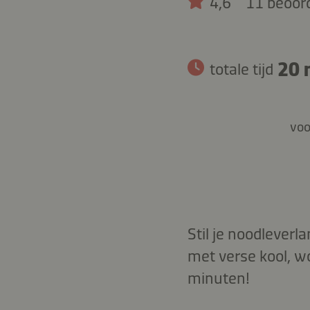
4,6
11 beoor
20 
totale tijd
voo
Stil je noodleverl
met verse kool, wo
minuten!