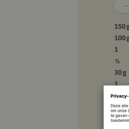
150 
100 
1
½
30 g
1
1 el
2 tl
2 tl