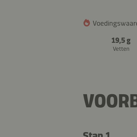
Voedingswaarde
19,5 g
Vetten
VOORB
Stap 1