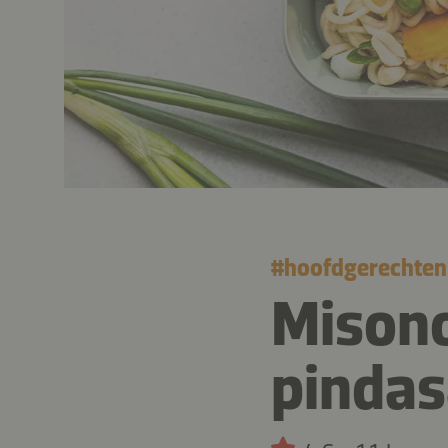
#
hoofdgerechten
Misono
pinda