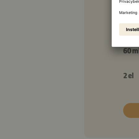
1 tl
¼ tl
1 el
1 tl
60 m
2 el