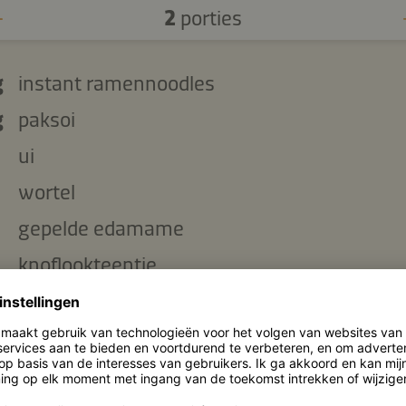
2
porties
g
instant ramennoodles
g
paksoi
ui
wortel
gepelde edamame
knoflookteentje
pindakaas
Kikkoman Geroosterde Sesamolie
Kikkoman Natuurlijk Gebrouwen Sojasaus