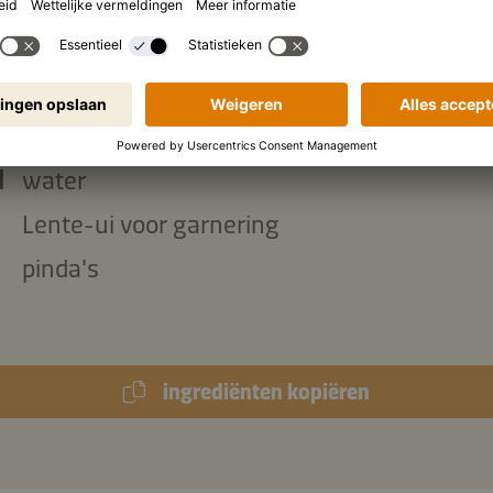
misopasta
chilipoeder
citroensap
suiker
l
water
Lente-ui voor garnering
pinda's
ingrediënten kopiëren