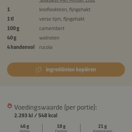
1
knoflookteen, fijngehakt
1 tl
verse tijm, fijngehakt
100 g
camembert
40 g
walnoten
4 handenvol
rucola
ingrediënten kopiëren
Voedingswaarde (per portie):
2.293 kJ
/
548 kcal
46 g
18 g
21 g
Vetten
Eiwitten
Koolhydraten