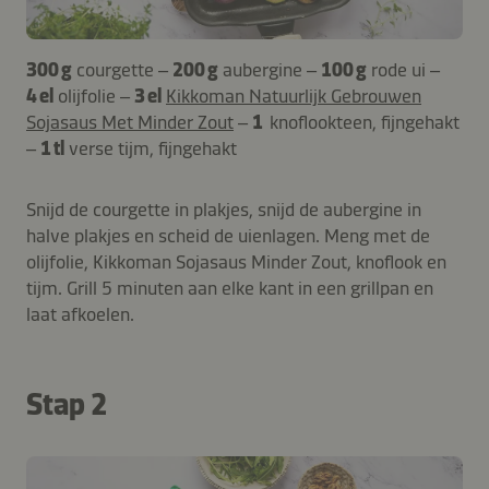
300 g
courgette –
200 g
aubergine –
100 g
rode ui –
4 el
olijfolie –
3 el
Kikkoman Natuurlijk Gebrouwen
Sojasaus Met Minder Zout
–
1
knoflookteen, fijngehakt
–
1 tl
verse tijm, fijngehakt
Snijd de courgette in plakjes, snijd de aubergine in
halve plakjes en scheid de uienlagen. Meng met de
olijfolie, Kikkoman Sojasaus Minder Zout, knoflook en
tijm. Grill 5 minuten aan elke kant in een grillpan en
laat afkoelen.
Stap 2