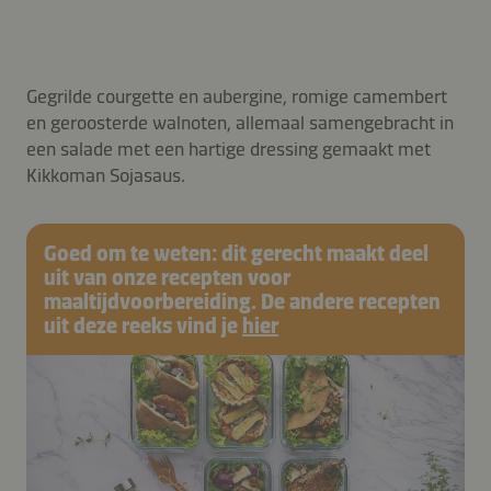
Gegrilde courgette en aubergine, romige camembert
en geroosterde walnoten, allemaal samengebracht in
een salade met een hartige dressing gemaakt met
Kikkoman Sojasaus.
Goed om te weten: dit gerecht maakt deel
uit van onze recepten voor
maaltijdvoorbereiding. De andere recepten
uit deze reeks vind je
hier