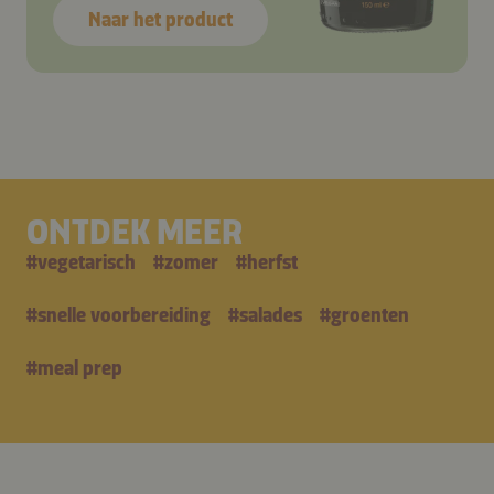
Naar het product
ONTDEK MEER
#
vegetarisch
#
zomer
#
herfst
#
snelle voorbereiding
#
salades
#
groenten
#
meal prep