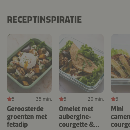
RECEPTINSPIRATIE
5
35 min.
5
20 min.
5
Geroosterde
Omelet met
Mini
groenten met
aubergine-
camem
fetadip
courgette &
courge