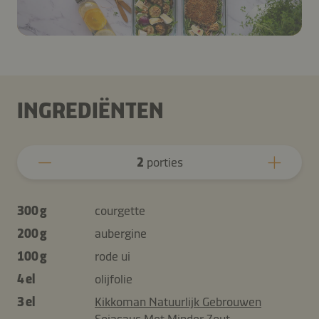
INGREDIËNTEN
2
porties
300 g
courgette
200 g
aubergine
100 g
rode ui
4 el
olijfolie
3 el
Kikkoman Natuurlijk Gebrouwen
Sojasaus Met Minder Zout