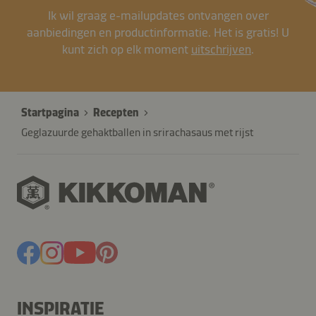
Ik wil graag e-mailupdates ontvangen over
aanbiedingen en productinformatie. Het is gratis! U
kunt zich op elk moment
uitschrijven
.
Startpagina
Recepten
Geglazuurde gehaktballen in srirachasaus met rijst
INSPIRATIE