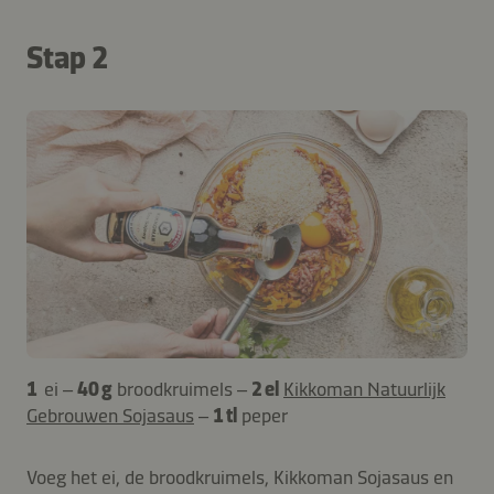
Stap 2
1
ei –
40 g
broodkruimels –
2 el
Kikkoman Natuurlijk
Gebrouwen Sojasaus
–
1 tl
peper
Voeg het ei, de broodkruimels, Kikkoman Sojasaus en