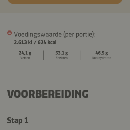
Voedingswaarde (per portie):
2.613 kJ
/
624 kcal
24,1 g
53,1 g
46,5 g
Vetten
Eiwitten
Koolhydraten
VOORBEREIDING
Stap 1