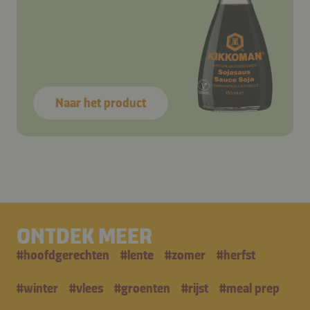
Naar het product
ONTDEK MEER
#
hoofdgerechten
#
lente
#
zomer
#
herfst
#
winter
#
vlees
#
groenten
#
rijst
#
meal prep