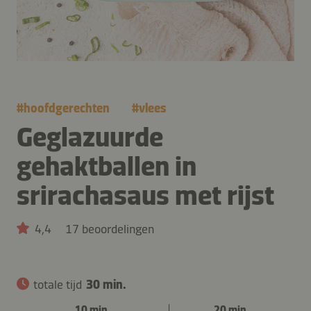
#
hoofdgerechten
#
vlees
Geglazuurde
gehaktballen in
srirachasaus met rijst
4,4
17 beoordelingen
totale tijd
30 min.
10 min.
20 min.