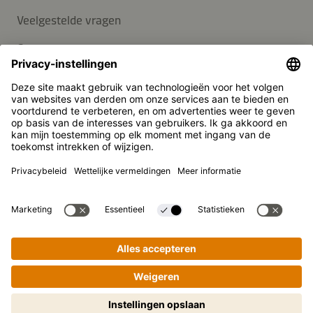
Veelgestelde vragen
Contact
Nieuwsbrief
Pers
Kikkoman is een geregistreerd handelsmerk van Kikkoman
Corporation, Japan.
© Kikkoman Trading Europe GmbH 2023 – 2026
Theodorstraße 180, 40472 Düsseldorf, Germany
Opgenomen in het handelsregister bij het kantongerecht
Düsseldorf HRB 35856
Privacy-instellingen
Wettelijke kennisgeving
Gegevensbescherming
Stapsgewijs koken gemakkelijk
gemaakt! Tik om te starten.