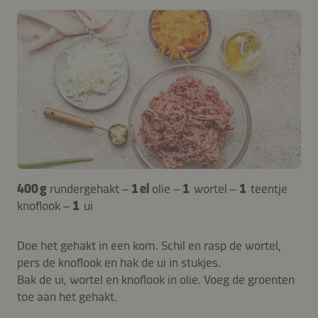
400 g
rundergehakt –
1 el
olie –
1
wortel –
1
teentje
knoflook –
1
ui
Doe het gehakt in een kom. Schil en rasp de wortel,
pers de knoflook en hak de ui in stukjes.
Bak de ui, wortel en knoflook in olie. Voeg de groenten
toe aan het gehakt.