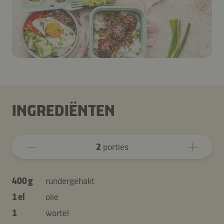
INGREDIËNTEN
2
porties
400 g
rundergehakt
1 el
olie
1
wortel