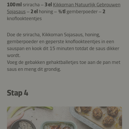
100 ml
sriracha –
3 el
Kikkoman Natuurlijk Gebrouwen
Sojasaus
–
2 el
honing –
½ tl
gemberpoeder –
2
knoflookteentjes
Doe de sriracha, Kikkoman Sojasaus, honing,
gemberpoeder en geperste knoflookteentjes in een
sauspan en kook dit 15 minuten totdat de saus dikker
wordt.
Voeg de gebakken gehaktballetjes toe aan de pan met
saus en meng dit grondig.
Stap 4