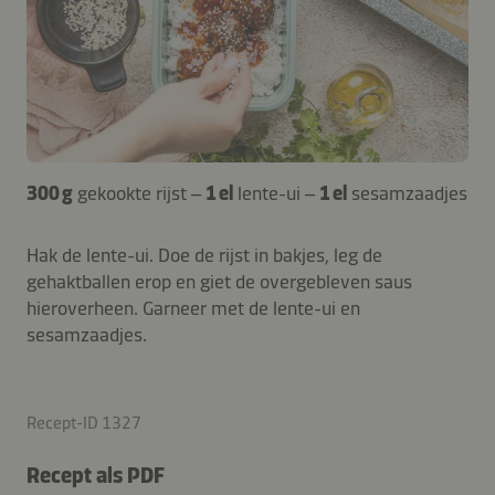
300 g
gekookte rijst –
1 el
lente-ui –
1 el
sesamzaadjes
Hak de lente-ui. Doe de rijst in bakjes, leg de
gehaktballen erop en giet de overgebleven saus
hieroverheen. Garneer met de lente-ui en
sesamzaadjes.
Recept-ID 1327
Recept als PDF