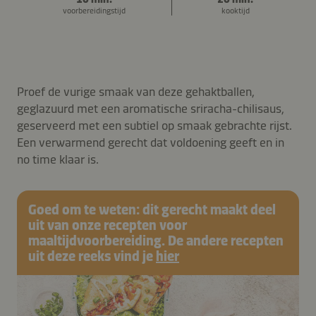
voorbereidingstijd
kooktijd
Proef de vurige smaak van deze gehaktballen,
geglazuurd met een aromatische sriracha-chilisaus,
geserveerd met een subtiel op smaak gebrachte rijst.
Een verwarmend gerecht dat voldoening geeft en in
no time klaar is.
Goed om te weten: dit gerecht maakt deel
uit van onze recepten voor
maaltijdvoorbereiding. De andere recepten
uit deze reeks vind je
hier