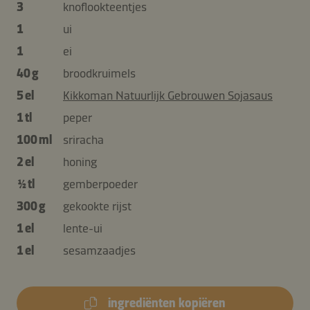
3
knoflookteentjes
1
ui
1
ei
40 g
broodkruimels
5 el
Kikkoman Natuurlijk Gebrouwen Sojasaus
1 tl
peper
100 ml
sriracha
2 el
honing
½ tl
gemberpoeder
300 g
gekookte rijst
1 el
lente-ui
1 el
sesamzaadjes
ingrediënten kopiëren