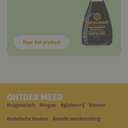
Naar het product
ONTDEK MEER
#
vegetarisch
#
vegan
#
glutenvrij
#
zomer
#
aziatische keuken
#
snelle voorbereiding