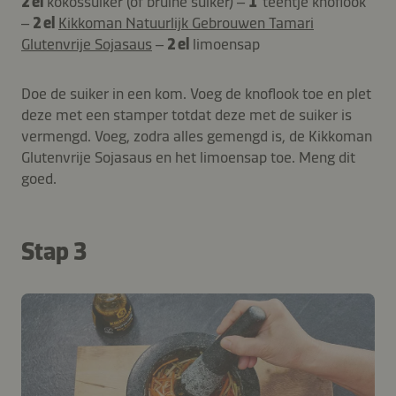
2 el
kokossuiker (of bruine suiker) –
1
teentje knoflook
–
2 el
Kikkoman Natuurlijk Gebrouwen Tamari
Glutenvrije Sojasaus
–
2 el
limoensap
Doe de suiker in een kom. Voeg de knoflook toe en plet
deze met een stamper totdat deze met de suiker is
vermengd. Voeg, zodra alles gemengd is, de Kikkoman
Glutenvrije Sojasaus en het limoensap toe. Meng dit
goed.
Stap 3