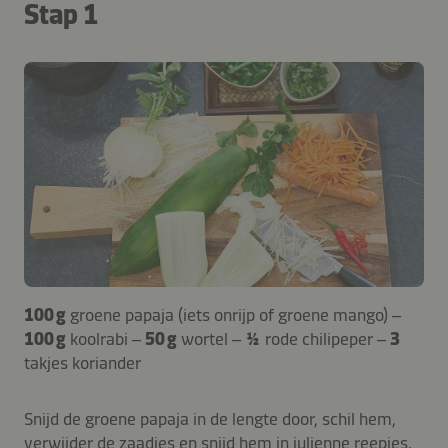
Stap 1
100 g
groene papaja (iets onrijp of groene mango) –
100 g
koolrabi –
50 g
wortel –
½
rode chilipeper –
3
takjes koriander
Snijd de groene papaja in de lengte door, schil hem,
verwijder de zaadjes en snijd hem in julienne reepjes.