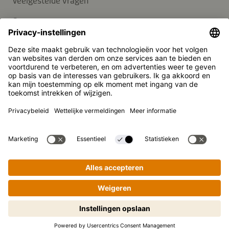
Veelgestelde vragen
Contact
Nieuwsbrief
Pers
Kikkoman is een geregistreerd handelsmerk van Kikkoman
Corporation, Japan.
© Kikkoman Trading Europe GmbH 2023 – 2026
Theodorstraße 180, 40472 Düsseldorf, Germany
Opgenomen in het handelsregister bij het kantongerecht
Düsseldorf HRB 35856
Privacy-instellingen
Wettelijke kennisgeving
Gegevensbescherming
Stapsgewijs koken gemakkelijk
gemaakt! Tik om te starten.