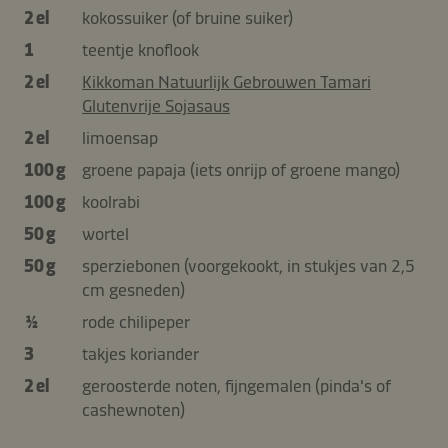
2 el
kokossuiker (of bruine suiker)
1
teentje knoflook
2 el
Kikkoman Natuurlijk Gebrouwen Tamari
Glutenvrije Sojasaus
2 el
limoensap
100 g
groene papaja (iets onrijp of groene mango)
100 g
koolrabi
50 g
wortel
50 g
sperziebonen (voorgekookt, in stukjes van 2,5
cm gesneden)
½
rode chilipeper
3
takjes koriander
2 el
geroosterde noten, fijngemalen (pinda's of
cashewnoten)