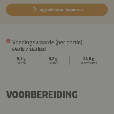
ingrediënten kopiëren
Voedingswaarde (per portie):
640 kJ
/
153 kcal
5,2 g
3,2 g
24,8 g
Vetten
Eiwitten
Koolhydraten
VOORBEREIDING