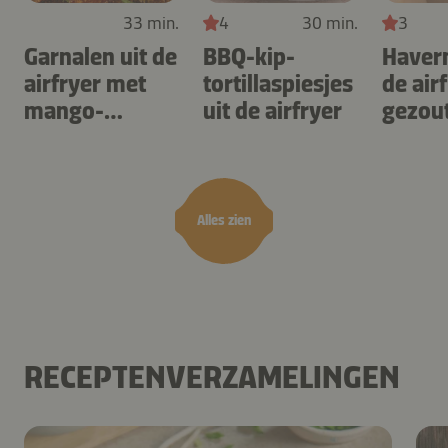
33 min.
4
30 min.
3
Garnalen uit de
BBQ-kip-
Haver
airfryer met
tortillaspiesjes
de air
mango-
uit de airfryer
gezou
teriyaki
karam
noten
Alles zien
RECEPTENVERZAMELINGEN