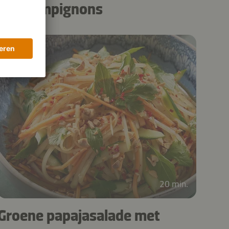
en champignons
20 min.
Groene papajasalade met