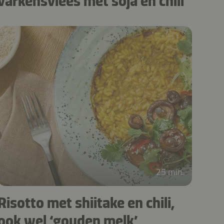
varkensvlees met soja en chili
25 min.
Risotto met shiitake en chili,
ook wel ‘gouden melk’