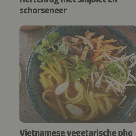
schorseneer
1 u.
Vietnamese vegetarische pho