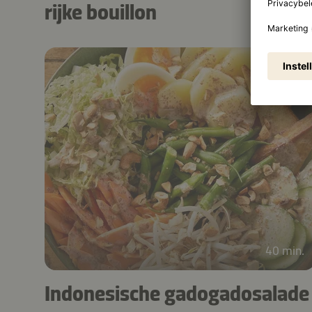
rijke bouillon
40 min.
Indonesische gadogadosalade