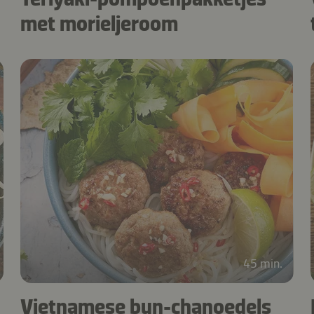
met morieljeroom
45 min.
Vietnamese bun-chanoedels