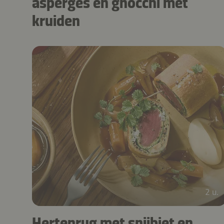
asperges en gnocchi met
kruiden
2 u.
Hertenrug met snijbiet en