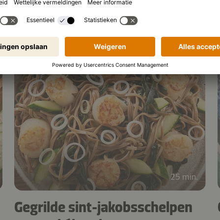
kimchisaus
25 min.
Gegrilde sint-jakobsschelpen