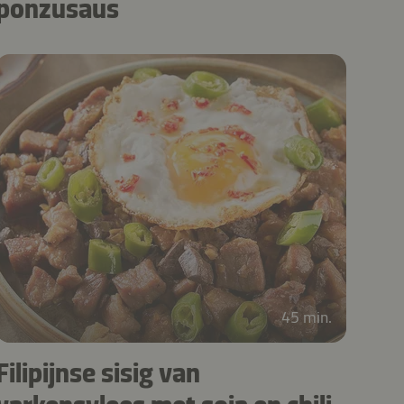
ponzusaus
45 min.
Filipijnse sisig van