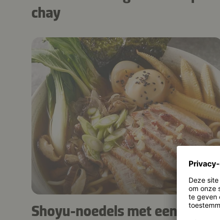
chay
1 u.
Shoyu-noedels met eend in