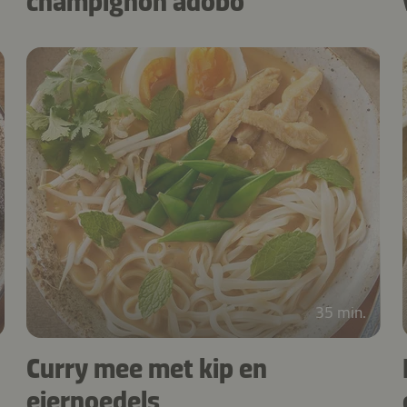
champignon adobo
35 min.
Curry mee met kip en
eiernoedels