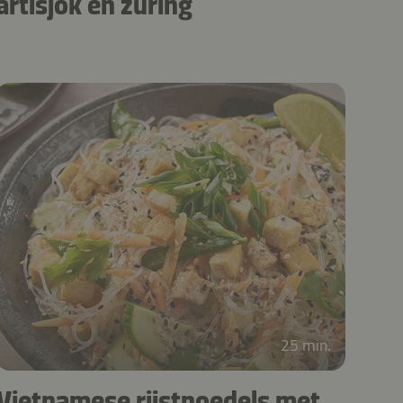
artisjok en zuring
25 min.
Vietnamese rijstnoedels met