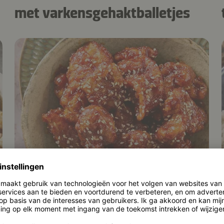
met varkensgehaktballetjes
45 min.
Koreaanse gefrituurde kip met