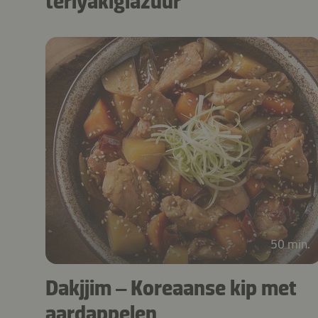
teriyakiglazuur
50 min.
Dakjjim – Koreaanse kip met
aardappelen