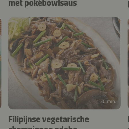
met pokébowlsaus
30 min.
Filipijnse vegetarische