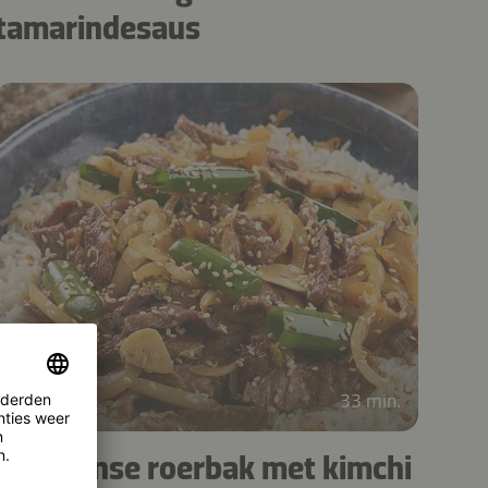
tamarindesaus
33 min.
Koreaanse roerbak met kimchi