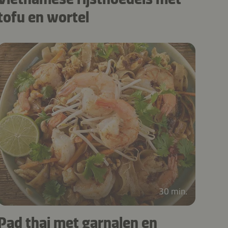
tofu en wortel
30 min.
Pad thai met garnalen en