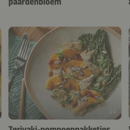
paardenbloem
2 u.
Teriyaki-pompoenpakketjes