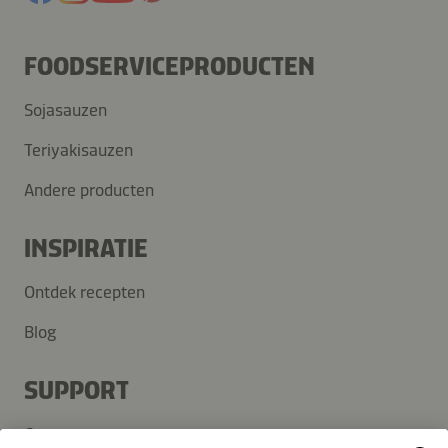
FOODSERVICEPRODUCTEN
Sojasauzen
Teriyakisauzen
Andere producten
INSPIRATIE
Ontdek recepten
Blog
SUPPORT
Contact