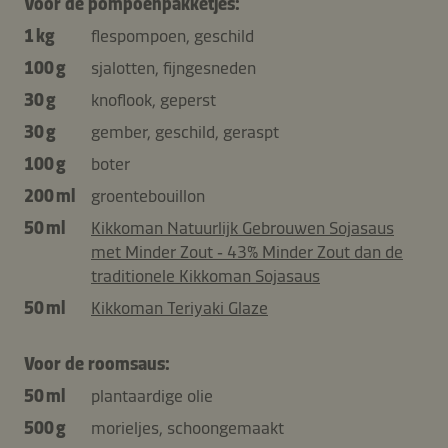
Voor de pompoenpakketjes:
1 kg
flespompoen, geschild
100 g
sjalotten, fijngesneden
30 g
knoflook, geperst
30 g
gember, geschild, geraspt
100 g
boter
200 ml
groentebouillon
50 ml
Kikkoman Natuurlijk Gebrouwen Sojasaus
met Minder Zout ‑ 43% Minder Zout dan de
traditionele Kikkoman Sojasaus
50 ml
Kikkoman Teriyaki Glaze
Voor de roomsaus:
50 ml
plantaardige olie
500 g
morieljes, schoongemaakt