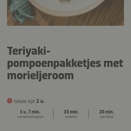
Teriyaki-
pompoenpakketjes met
morieljeroom
totale tijd
2 u.
1 u. 7 min.
33 min.
20 min.
voorbereidingstijd
kooktijd
wachttijd