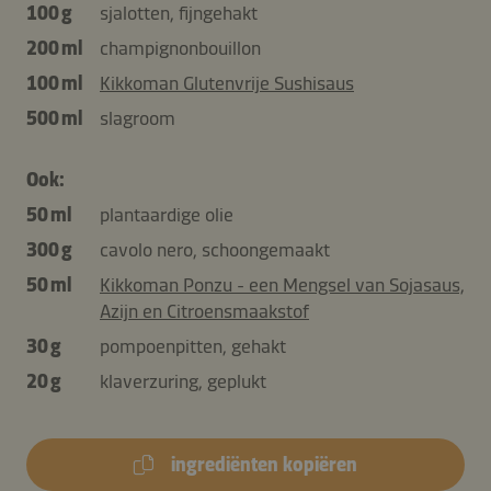
100 g
sjalotten, fijngehakt
200 ml
champignonbouillon
100 ml
Kikkoman Glutenvrije Sushisaus
500 ml
slagroom
Ook:
50 ml
plantaardige olie
300 g
cavolo nero, schoongemaakt
50 ml
Kikkoman Ponzu - een Mengsel van Sojasaus,
Azijn en Citroensmaakstof
30 g
pompoenpitten, gehakt
20 g
klaverzuring, geplukt
ingrediënten kopiëren