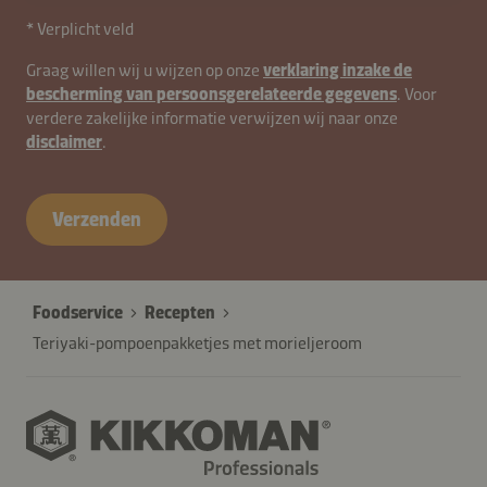
* Verplicht veld
contactNL-
Graag willen wij u wijzen op onze
verklaring inzake de
bescherming van persoonsgerelateerde gegevens
. Voor
B2B-
verdere zakelijke informatie verwijzen wij naar onze
26615-
disclaimer
.
jqVi21Z5LWk
Verzenden
Foodservice
Recepten
Teriyaki-pompoenpakketjes met morieljeroom