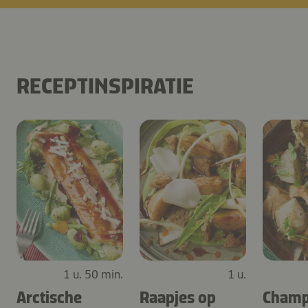
RECEPTINSPIRATIE
1 u. 50 min.
1 u.
Arctische
Raapjes op
Champ