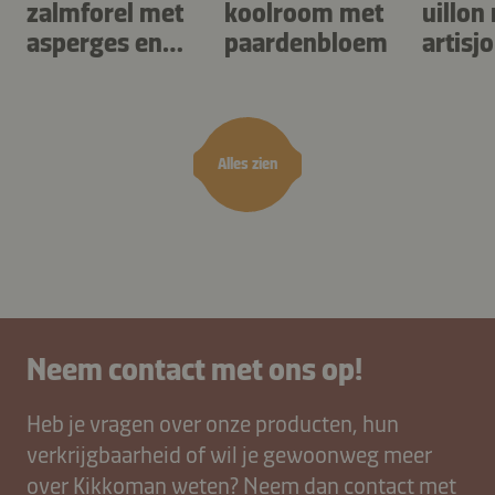
zalmforel met
koolroom met
uillon
asperges en
paardenbloem
artisj
gnocchi met
zuring
kruiden
Alles zien
Neem contact met ons op!
Heb je vragen over onze producten, hun
verkrijgbaarheid of wil je gewoonweg meer
over Kikkoman weten? Neem dan contact met