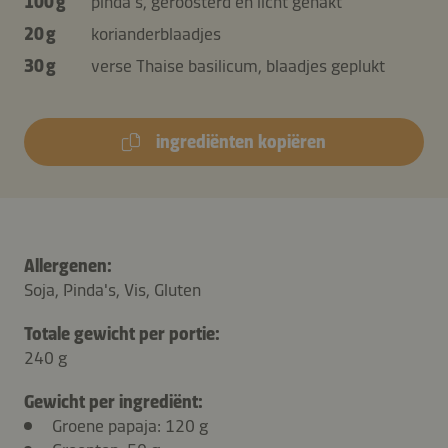
100 g
pinda's, geroosterd en licht gehakt
20 g
korianderblaadjes
30 g
verse Thaise basilicum, blaadjes geplukt
ingrediënten kopiëren
Allergenen:
Soja, Pinda's, Vis, Gluten
Totale gewicht per portie:
240 g
Gewicht per ingrediënt:
Groene papaja
: 120 g