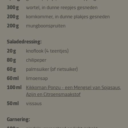
300 g
wortel, in dunne reepjes gesneden
200 g
komkommer, in dunne plakjes gesneden
200 g
mungboonspruiten
Saladedressing:
20 g
knoflook (4 teentjes)
80 g
chilipeper
60 g
palmsuiker (of rietsuiker)
60 ml
limoensap
100 ml
Kikkoman Ponzu - een Mengsel van Sojasaus,
Azijn en Citroensmaakstof
50 ml
vissaus
Garnering: