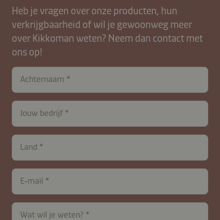
Heb je vragen over onze producten, hun
verkrijgbaarheid of wil je gewoonweg meer
over Kikkoman weten? Neem dan contact met
ons op!
contactNL-
Achternaam
B2B-
26615-
VtCjuqNJiw0k7eFZ4zMoUPhS2
Jouw bedrijf
Land
E‑mail
Wat wil je weten?