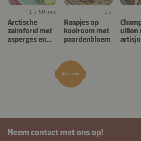
1 u. 50 min.
1 u.
Arctische
Raapjes op
Champ
zalmforel met
koolroom met
uillon
asperges en
paardenbloem
artisj
gnocchi met
zuring
kruiden
Alles zien
Neem contact met ons op!