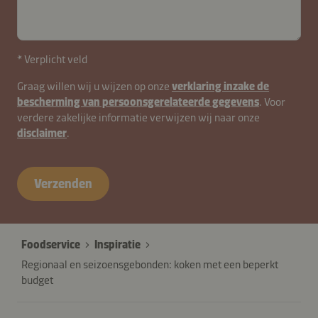
* Verplicht veld
contactNL-
Graag willen wij u wijzen op onze
verklaring inzake de
bescherming van persoonsgerelateerde gegevens
. Voor
B2B-
verdere zakelijke informatie verwijzen wij naar onze
26615-
disclaimer
.
AtLfy6w0
Verzenden
Foodservice
Inspiratie
Regionaal en seizoensgebonden: koken met een beperkt
budget