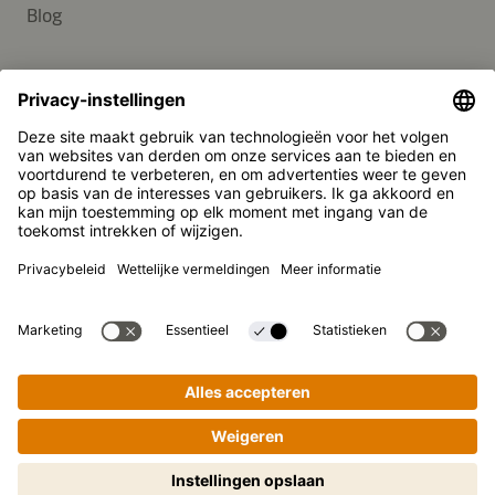
Blog
SUPPORT
Contact
FAQ
Media
Kikkoman is een geregistreerd handelsmerk van Kikkoman
Corporation, Japan.
© Kikkoman Trading Europe GmbH 2023 – 2026
Theodorstraße 180, 40472 Düsseldorf, Germany
Opgenomen in het handelsregister bij het kantongerecht
Düsseldorf HRB 35856
Privacy-instellingen
Wettelijke kennisgeving
Gegevensbescherming