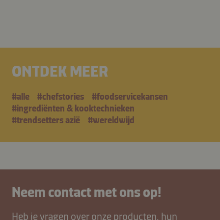
ONTDEK MEER
#alle
#chefstories
#foodservicekansen
#ingrediënten & kooktechnieken
#trendsetters azië
#wereldwijd
Neem contact met ons op!
Heb je vragen over onze producten, hun