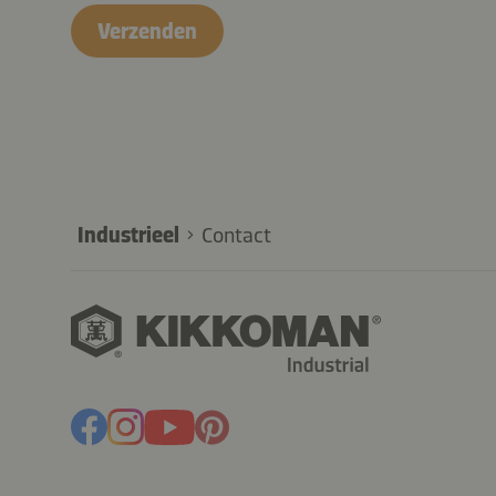
B2B-
Verzenden
26616-
14vsmdeyGc7u0EHrkPRix
Industrieel
Contact