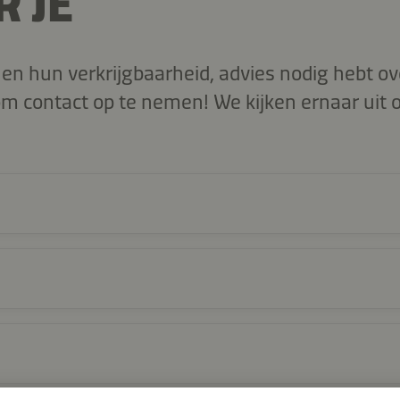
R JE
en hun verkrijgbaarheid, advies nodig hebt ov
m contact op te nemen! We kijken ernaar uit o