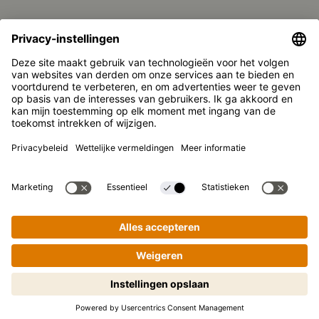
SUPPORT
Contact
FAQ
Media
Kikkoman is een geregistreerd handelsmerk van Kikkoman
Corporation, Japan.
© Kikkoman Trading Europe GmbH 2023 – 2026
Theodorstraße 180, 40472 Düsseldorf, Germany
Opgenomen in het handelsregister bij het kantongerecht
Düsseldorf HRB 35856
Privacy-instellingen
Wettelijke kennisgeving
Privacyverklaring