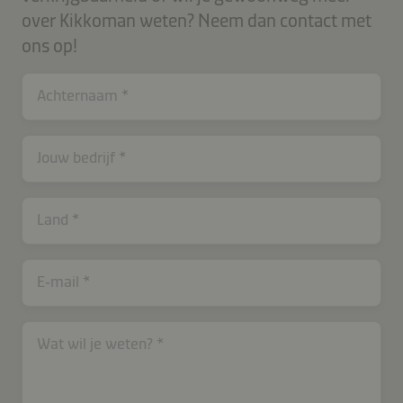
over Kikkoman weten? Neem dan contact met
ons op!
Achternaam
contactNL-
Jouw bedrijf
B2B-
26616-
ZLDjnB6kfHPFz9J
Land
E‑mail
Wat wil je weten?