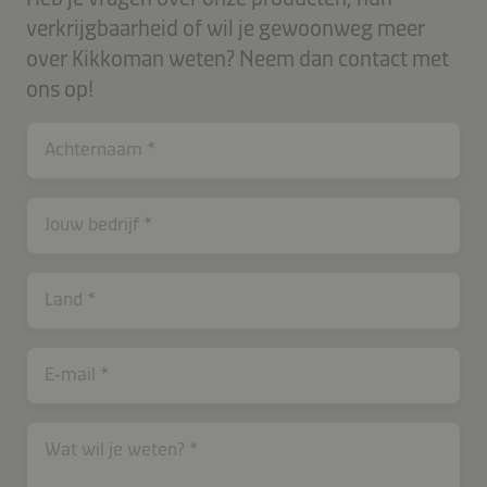
verkrijgbaarheid of wil je gewoonweg meer
over Kikkoman weten? Neem dan contact met
ons op!
Achternaam
contactNL-
Jouw bedrijf
B2B-
26616-
xptl2s9rqY7o13
Land
E‑mail
Wat wil je weten?