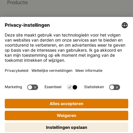
Productie
SUPPORT
Contact
FAQ
Media
Kikkoman is een geregistreerd handelsmerk van Kikkoman
Corporation, Japan.
© Kikkoman Trading Europe GmbH 2023 – 2026
Theodorstraße 180, 40472 Düsseldorf, Germany
Opgenomen in het handelsregister bij het kantongerecht
Düsseldorf HRB 35856
Privacy-instellingen
Wettelijke kennisgeving
Privacyverklaring