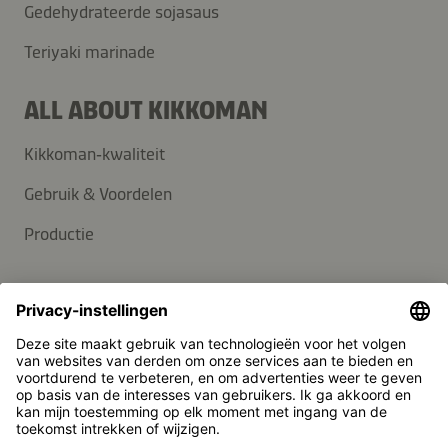
Gedehydrateerde sojasaus
Teriyaki marinade
ALL ABOUT KIKKOMAN
Kikkoman‑kwaliteit
Gebruik & Voordelen
Productie
SUPPORT
Contact
FAQ
Media