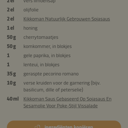
2 el
vers limoensap
2 el
olijfolie
2 el
Kikkoman Natuurlijk Gebrouwen Sojasaus
1 el
honing
50 g
cherrytomaatjes
50 g
komkommer, in blokjes
1
gele paprika, in blokjes
1
lenteui, in blokjes
35 g
geraspte pecorino romano
10 g
verse kruiden voor de garnering (bijv.
basilicum, dille of peterselie)
40 ml
Kikkoman Saus Gebaseerd Op Sojasaus En
Sesamolie Voor Poke-Stijl Vissalade
ingrediënten kopiëren