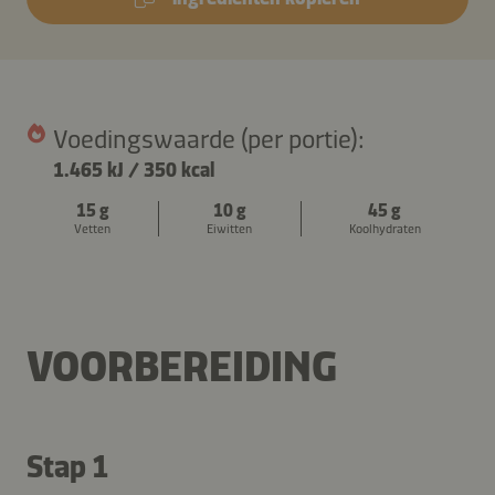
Voedingswaarde (per portie):
1.465 kJ
/
350 kcal
15 g
10 g
45 g
Vetten
Eiwitten
Koolhydraten
VOORBEREIDING
Stap 1