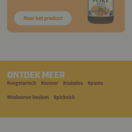
Naar het product
ONTDEK MEER
#
vegetarisch
#
zomer
#
salades
#
pasta
#
italiaanse keuken
#
picknick