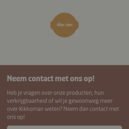
kimchisaus
bagna cauda
zwam
Vietn
saus
Alles zien
Neem contact met ons op!
Heb je vragen over onze producten, hun
verkrijgbaarheid of wil je gewoonweg meer
over Kikkoman weten? Neem dan contact met
ons op!