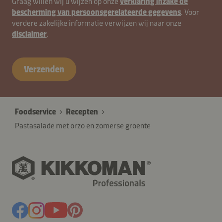
Graag willen wij u wijzen op onze
verklaring inzake de
bescherming van persoonsgerelateerde gegevens
. Voor
verdere zakelijke informatie verwijzen wij naar onze
disclaimer
.
contactNL-
B2B-
Verzenden
26615-
I9isPN0
Foodservice
Recepten
Pastasalade met orzo en zomerse groente