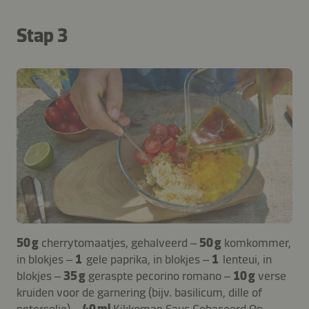
Stap 3
50 g
cherrytomaatjes, gehalveerd –
50 g
komkommer,
in blokjes –
1
gele paprika, in blokjes –
1
lenteui, in
blokjes –
35 g
geraspte pecorino romano –
10 g
verse
kruiden voor de garnering (bijv. basilicum, dille of
peterselie) –
40 ml
Kikkoman Saus Gebaseerd Op