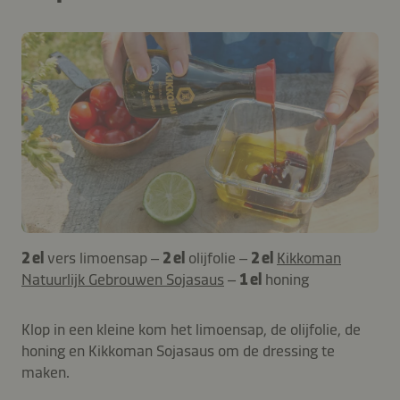
2 el
vers limoensap –
2 el
olijfolie –
2 el
Kikkoman
Natuurlijk Gebrouwen Sojasaus
–
1 el
honing
Klop in een kleine kom het limoensap, de olijfolie, de
honing en Kikkoman Sojasaus om de dressing te
maken.