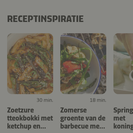
RECEPTINSPIRATIE
30 min.
18 min.
Zoetzure
Zomerse
Spring
tteokbokki met
groente van de
met
ketchup en
barbecue met
konin