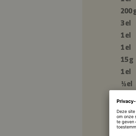
200 
3 el
1 el
1 el
15 g
1 el
½ el
2
1 el
50 m