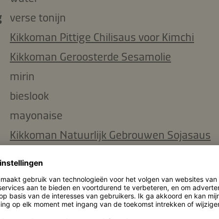
g
verse tonijn
Kikkoman Pittige Chilisaus voor Kimchi
Kikkoman Geroosterde Sesamolie
mirin
bieslook
mayonaise
Kikkoman Natuurlijk Gebrouwen Sojasaus
norivellen
geroosterde sesamzaadjes
l
olie om te frituren