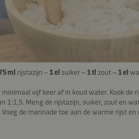
75 ml
rijstazijn –
1 el
suiker –
1 tl
zout –
1 el
wa
t minimaal vijf keer af in koud water. Kook de r
 1:1,5. Meng de rijstazijn, suiker, zout en wa
. Voeg de marinade toe aan de warme rijst en