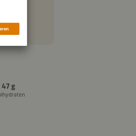
47 g
olhydraten