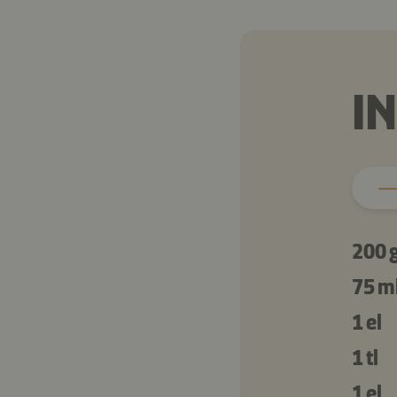
I
200 
75 m
1 el
1 tl
1 el