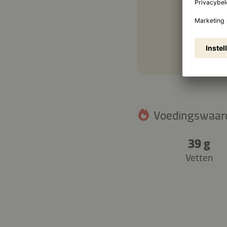
Voedingswaarde
39 g
Vetten