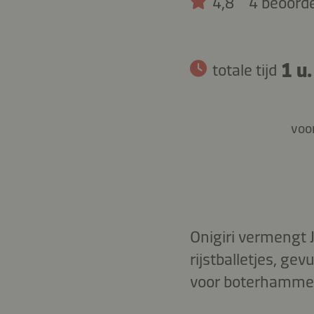
4,8
4 beoord
1 u.
totale tijd
voor
Onigiri vermengt 
rijstballetjes, gev
voor boterhammen.