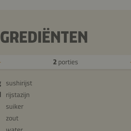
NGREDIËNTEN
2
porties
g
sushirijst
l
rijstazijn
suiker
zout
water