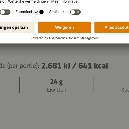
ingrediënten kopiëren
2.681 kJ
/
641 kcal
 (per portie):
24 g
Eiwitten
Ko