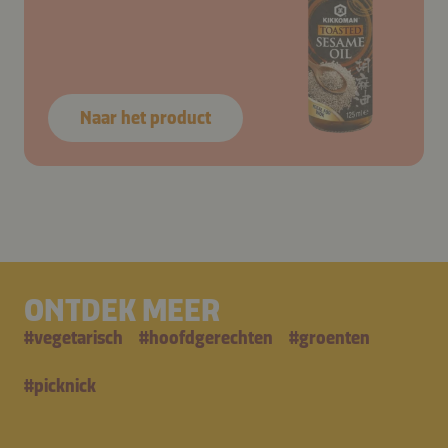
Naar het product
ONTDEK MEER
#
vegetarisch
#
hoofdgerechten
#
groenten
#
picknick