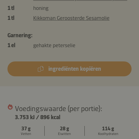
1 tl
honing
1 tl
Kikkoman Geroosterde Sesamolie
Garnering:
1 el
gehakte peterselie
ingrediënten kopiëren
Voedingswaarde (per portie):
3.753 kJ
/
896 kcal
37 g
28 g
114 g
Vetten
Eiwitten
Koolhydraten