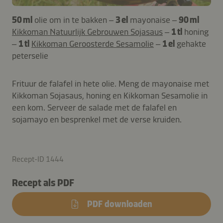
50 ml
olie om in te bakken –
3 el
mayonaise –
90 ml
Kikkoman Natuurlijk Gebrouwen Sojasaus
–
1 tl
honing
–
1 tl
Kikkoman Geroosterde Sesamolie
–
1 el
gehakte
peterselie
Frituur de falafel in hete olie. Meng de mayonaise met
Kikkoman Sojasaus, honing en Kikkoman Sesamolie in
een kom. Serveer de salade met de falafel en
sojamayo en besprenkel met de verse kruiden.
Recept-ID 1444
Recept als PDF
PDF downloaden