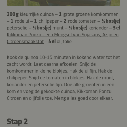
200 g
kleurrijke quinoa –
1
grote groene komkommer
–
1
rode ui –
1
chilipeper –
2
rode tomaten –
½ bos(je)
peterselie –
½ bos(je)
munt –
½ bos(je)
koriander –
3 el
Kikkoman Ponzu - een Mengsel van Sojasaus, Azijn en
Citroensmaakstof
–
4 el
olijfolie
Kook de quinoa 10‑15 minuten in kokend water tot het
zacht wordt. Laat daarna afkoelen. Snijd de
komkommer in kleine blokjes. Hak de ui fijn. Hak de
chilipeper. Snijd de tomaten in blokjes. Hak de munt,
koriander en peterselie fijn. Doe alle groenten in een
kom en voeg de gekookte quinoa, Kikkoman Ponzu
Citroen en olijfolie toe. Meng alles goed door elkaar.
Stap 2