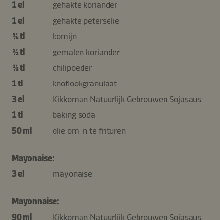
1 el
gehakte koriander
1 el
gehakte peterselie
¾ tl
komijn
½ tl
gemalen koriander
½ tl
chilipoeder
1 tl
knoflookgranulaat
3 el
Kikkoman Natuurlijk Gebrouwen Sojasaus
1 tl
baking soda
50 ml
olie om in te frituren
Mayonaise:
3 el
mayonaise
Mayonnaise:
90 ml
Kikkoman Natuurlijk Gebrouwen Sojasaus