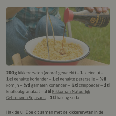
200 g
kikkererwten (vooraf geweekt) –
1
kleine ui –
1 el
gehakte koriander –
1 el
gehakte peterselie –
¾ tl
komijn –
½ tl
gemalen koriander –
½ tl
chilipoeder –
1 tl
knoflookgranulaat –
3 el
Kikkoman Natuurlijk
Gebrouwen Sojasaus
–
1 tl
baking soda
Hak de ui. Doe dit samen met de kikkererwten in de