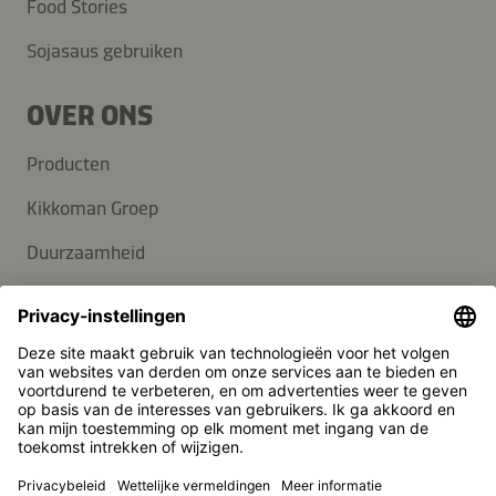
Food Stories
Sojasaus gebruiken
OVER ONS
Producten
Kikkoman Groep
Duurzaamheid
Carrière
KLANTENSERVICE
Veelgestelde vragen
Contact