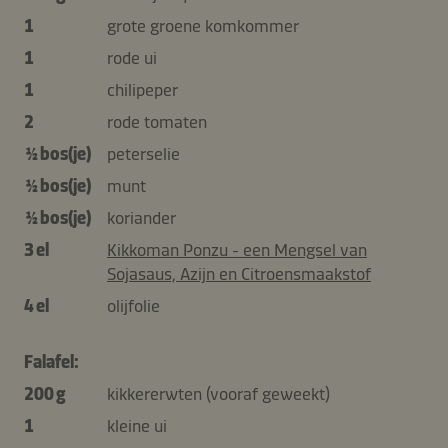
1
grote groene komkommer
1
rode ui
1
chilipeper
2
rode tomaten
½ bos(je)
peterselie
½ bos(je)
munt
½ bos(je)
koriander
3 el
Kikkoman Ponzu - een Mengsel van
Sojasaus, Azijn en Citroensmaakstof
4 el
olijfolie
Falafel:
200 g
kikkererwten (vooraf geweekt)
1
kleine ui