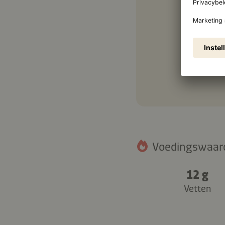
1 el
Voedingswaarde
12 g
Vetten