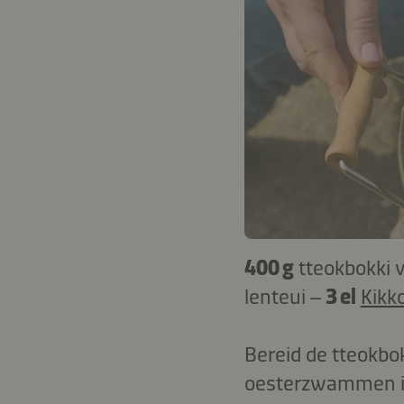
400 g
tteokbokki v
lenteui –
3 el
Kikk
Bereid de tteokbok
oesterzwammen in 