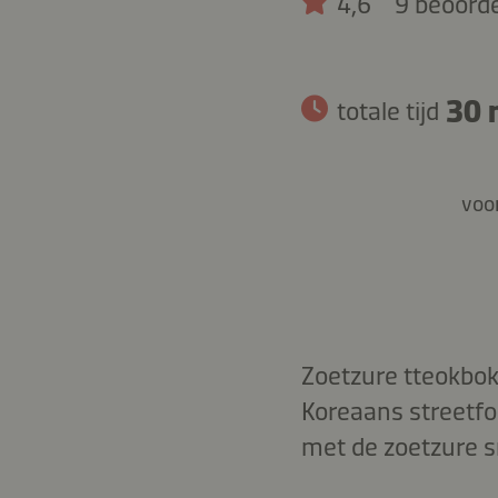
4,6
9 beoord
30 
totale tijd
voor
Zoetzure tteokbok
Koreaans streetfoo
met de zoetzure s