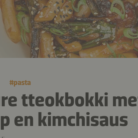
#
pasta
re tteokbokki me
p en kimchisaus