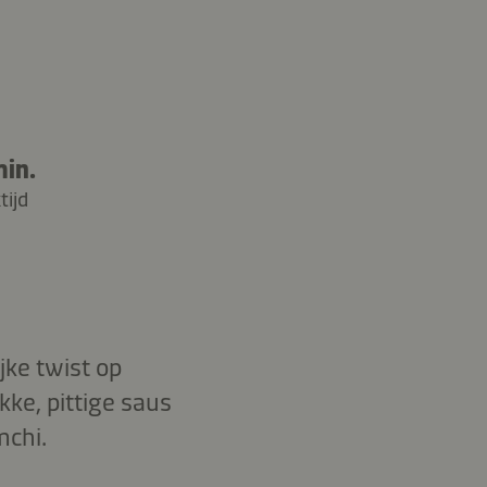
min.
tijd
jke twist op
kke, pittige saus
mchi.