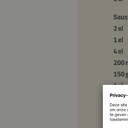
Saus
2 el
1 el
4 el
200 
150 
1 el
250 
1 tl
½