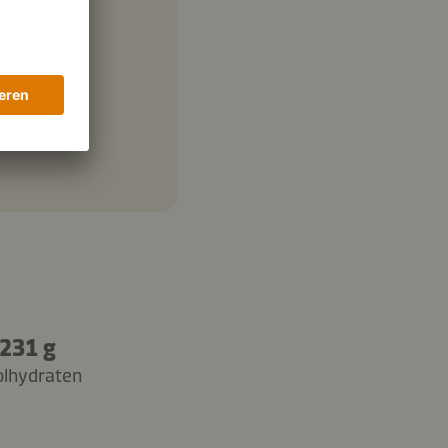
231 g
olhydraten