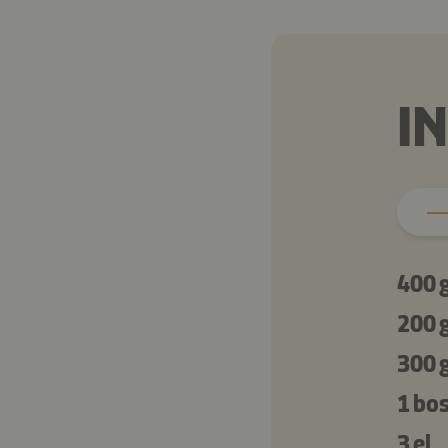
I
400 
200 
300 
1 bos
3 el