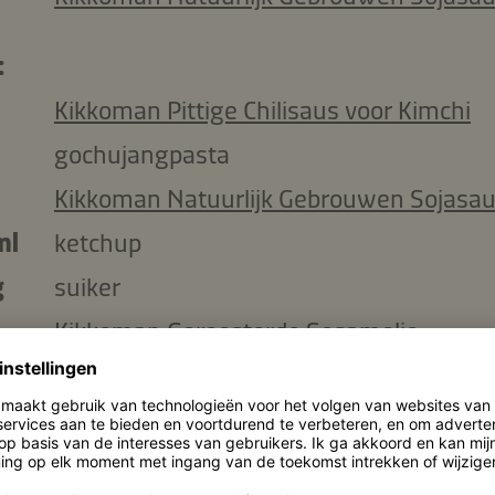
:
Kikkoman Pittige Chilisaus voor Kimchi
gochujangpasta
Kikkoman Natuurlijk Gebrouwen Sojasa
ml
ketchup
g
suiker
Kikkoman Geroosterde Sesamolie
ml
water
geraspte gember
lenteui voor garnering