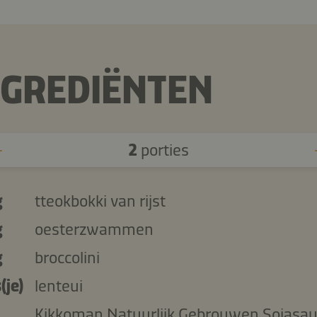
NGREDIËNTEN
2
porties
g
tteokbokki van rijst
g
oesterzwammen
g
broccolini
(je)
lenteui
Kikkoman Natuurlijk Gebrouwen Sojasa