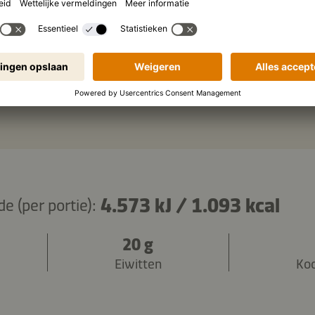
geroosterde sesamzaadjes
ingrediënten kopiëren
4.573 kJ
/
1.093 kcal
 (per portie):
20 g
Eiwitten
Ko