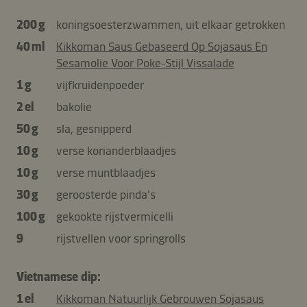
200 g
koningsoesterzwammen, uit elkaar getrokken
40 ml
Kikkoman Saus Gebaseerd Op Sojasaus En
Sesamolie Voor Poke-Stijl Vissalade
1 g
vijfkruidenpoeder
2 el
bakolie
50 g
sla, gesnipperd
10 g
verse korianderblaadjes
10 g
verse muntblaadjes
30 g
geroosterde pinda's
100 g
gekookte rijstvermicelli
9
rijstvellen voor springrolls
Vietnamese dip:
1 el
Kikkoman Natuurlijk Gebrouwen Sojasaus