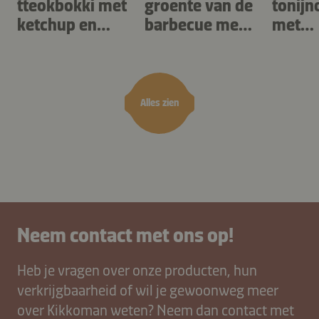
tteokbokki met
groente van de
tonijn
ketchup en
barbecue met
met
kimchisaus
bagna cauda
kimch
Alles zien
Neem contact met ons op!
Heb je vragen over onze producten, hun
verkrijgbaarheid of wil je gewoonweg meer
over Kikkoman weten? Neem dan contact met