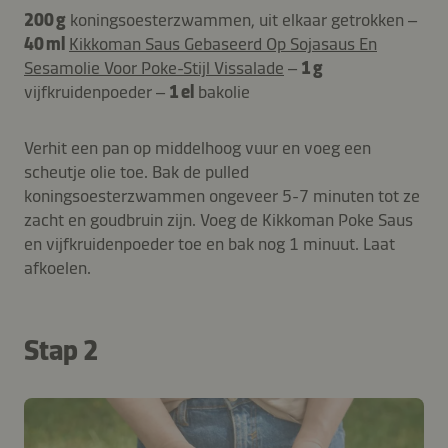
200 g
koningsoesterzwammen, uit elkaar getrokken –
40 ml
Kikkoman Saus Gebaseerd Op Sojasaus En
Sesamolie Voor Poke-Stijl Vissalade
–
1 g
vijfkruidenpoeder –
1 el
bakolie
Verhit een pan op middelhoog vuur en voeg een
scheutje olie toe. Bak de pulled
koningsoesterzwammen ongeveer 5-7 minuten tot ze
zacht en goudbruin zijn. Voeg de Kikkoman Poke Saus
en vijfkruidenpoeder toe en bak nog 1 minuut. Laat
afkoelen.
Stap 2