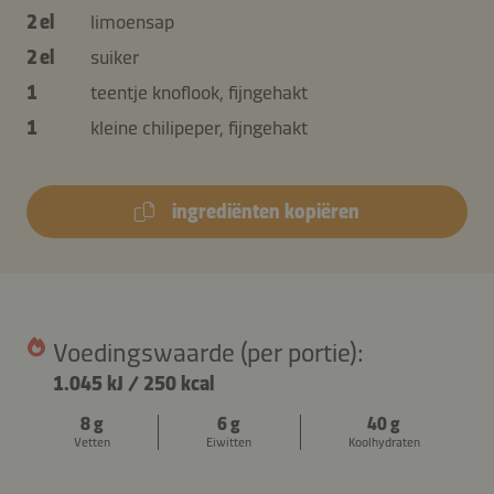
2 el
limoensap
2 el
suiker
1
teentje knoflook, fijngehakt
1
kleine chilipeper, fijngehakt
ingrediënten kopiëren
Voedingswaarde (per portie):
1.045 kJ
/
250 kcal
8 g
6 g
40 g
Vetten
Eiwitten
Koolhydraten