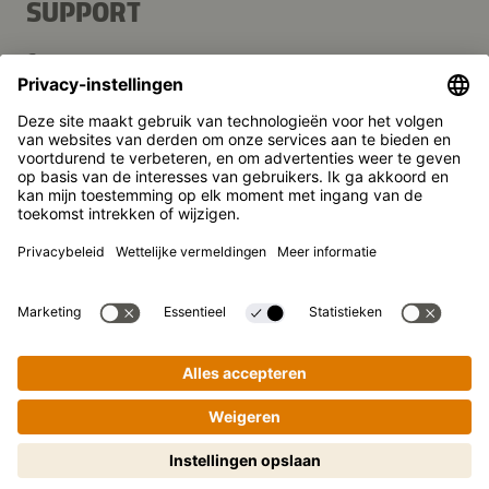
SUPPORT
Contact
FAQ
Media
Kikkoman is een geregistreerd handelsmerk van Kikkoman
Corporation, Japan.
© Kikkoman Trading Europe GmbH 2023 – 2026
Theodorstraße 180, 40472 Düsseldorf, Germany
Opgenomen in het handelsregister bij het kantongerecht
Düsseldorf HRB 35856
Privacy-instellingen
Wettelijke kennisgeving
Gegevensbescherming
Stapsgewijs koken gemakkelijk
gemaakt! Tik om te starten.