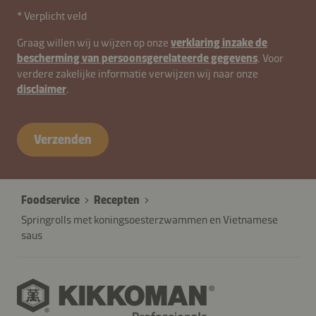
* Verplicht veld
contactNL-
Graag willen wij u wijzen op onze
verklaring inzake de
bescherming van persoonsgerelateerde gegevens
. Voor
B2B-
verdere zakelijke informatie verwijzen wij naar onze
26615-
disclaimer
.
qCESx5Ga4HNs7g1
Verzenden
Foodservice
Recepten
Springrolls met koningsoesterzwammen en Vietnamese
saus