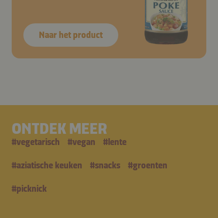
Naar het product
ONTDEK MEER
#
vegetarisch
#
vegan
#
lente
#
aziatische keuken
#
snacks
#
groenten
#
picknick