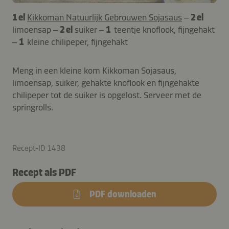
1 el
Kikkoman Natuurlijk Gebrouwen Sojasaus
–
2 el
limoensap –
2 el
suiker –
1
teentje knoflook, fijngehakt
–
1
kleine chilipeper, fijngehakt
Meng in een kleine kom Kikkoman Sojasaus,
limoensap, suiker, gehakte knoflook en fijngehakte
chilipeper tot de suiker is opgelost. Serveer met de
springrolls.
Recept-ID 1438
Recept als PDF
PDF downloaden