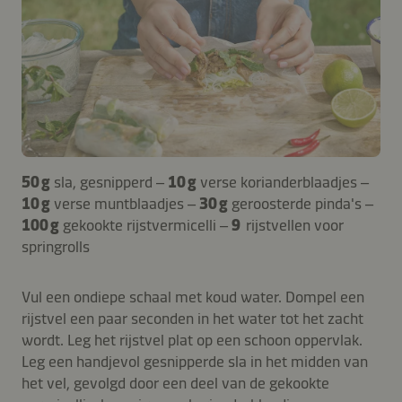
50 g
sla, gesnipperd –
10 g
verse korianderblaadjes –
10 g
verse muntblaadjes –
30 g
geroosterde pinda's –
100 g
gekookte rijstvermicelli –
9
rijstvellen voor
springrolls
Vul een ondiepe schaal met koud water. Dompel een
rijstvel een paar seconden in het water tot het zacht
wordt. Leg het rijstvel plat op een schoon oppervlak.
Leg een handjevol gesnipperde sla in het midden van
het vel, gevolgd door een deel van de gekookte