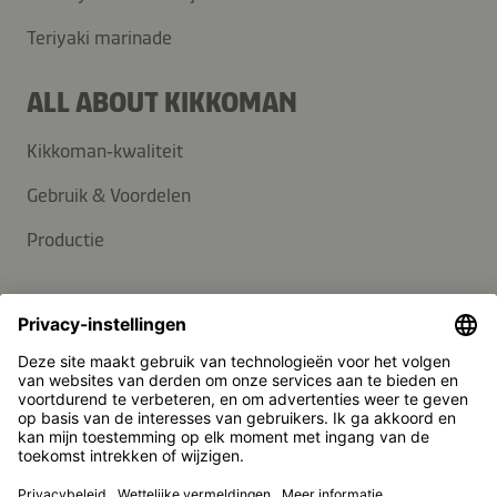
Teriyaki marinade
ALL ABOUT KIKKOMAN
Kikkoman‑kwaliteit
Gebruik & Voordelen
Productie
SUPPORT
Contact
FAQ
Media