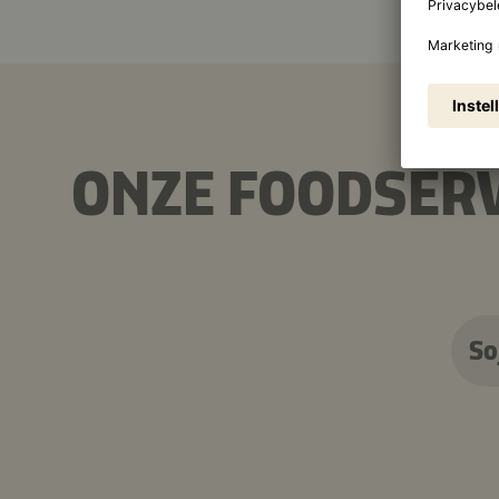
ONZE FOODSER
So