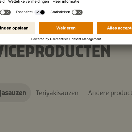
VICEPRODUCTEN
jasauzen
Teriyakisauzen
Andere produc