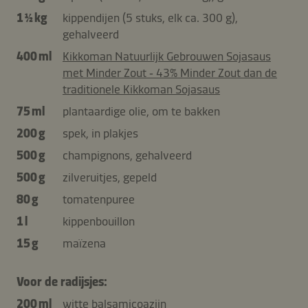
1 ½ kg
kippendijen (5 stuks, elk ca. 300 g),
gehalveerd
400 ml
Kikkoman Natuurlijk Gebrouwen Sojasaus
met Minder Zout ‑ 43% Minder Zout dan de
traditionele Kikkoman Sojasaus
75 ml
plantaardige olie, om te bakken
200 g
spek, in plakjes
500 g
champignons, gehalveerd
500 g
zilveruitjes, gepeld
80 g
tomatenpuree
1 l
kippenbouillon
15 g
maïzena
Voor de radijsjes:
200 ml
witte balsamicoazijn