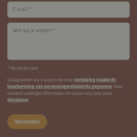
contactNL-
E‑mail
B2B-
26615-
lUFaiqoK5CyVvZc8QrkjN
Wat wil je weten?
* Verplicht veld
Graag willen wij u wijzen op onze
verklaring inzake de
bescherming van persoonsgerelateerde gegevens
. Voor
verdere zakelijke informatie verwijzen wij naar onze
disclaimer
.
Verzenden