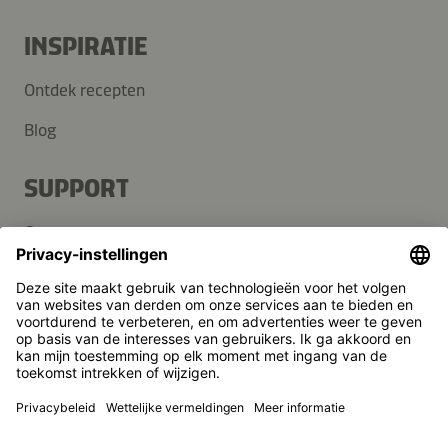
INSPIRATIE
Ontdek recepten
Blog
SUPPORT
Contact
FAQ
Media
Kikkoman is een geregistreerd handelsmerk van Kikkoman
Corporation, Japan.
© Kikkoman Trading Europe GmbH 2023 – 2026