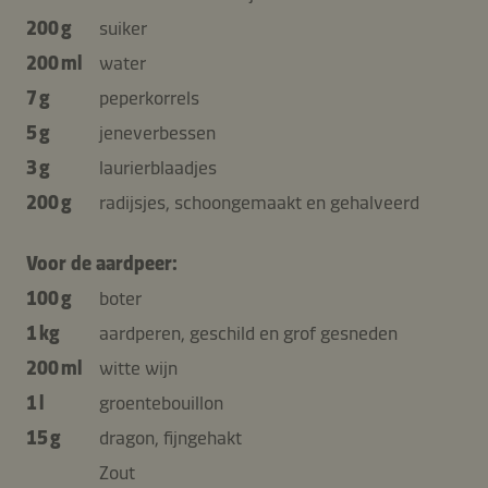
200 g
suiker
200 ml
water
7 g
peperkorrels
5 g
jeneverbessen
3 g
laurierblaadjes
200 g
radijsjes, schoongemaakt en gehalveerd
Voor de aardpeer:
100 g
boter
1 kg
aardperen, geschild en grof gesneden
200 ml
witte wijn
1 l
groentebouillon
15 g
dragon, fijngehakt
Zout