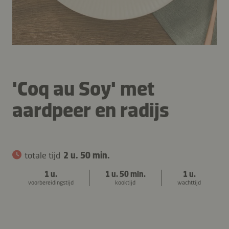
'Coq au Soy' met
aardpeer en radijs
totale tijd
2 u. 50 min.
1 u.
1 u. 50 min.
1 u.
voorbereidingstijd
kooktijd
wachttijd