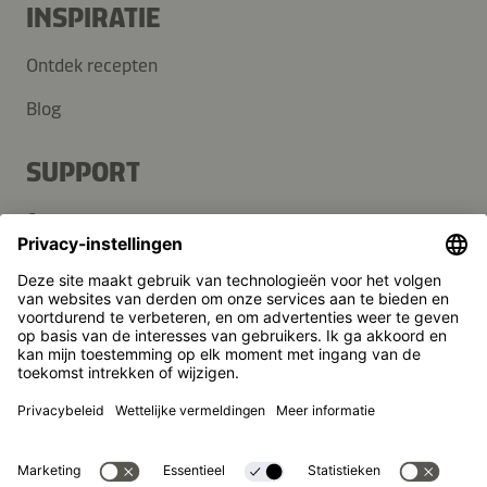
INSPIRATIE
Ontdek recepten
Blog
SUPPORT
Contact
FAQ
Media
Kikkoman is een geregistreerd handelsmerk van Kikkoman
Corporation, Japan.
© Kikkoman Trading Europe GmbH 2023 – 2026
Theodorstraße 180, 40472 Düsseldorf, Germany
Heb je nog vragen over onze
Opgenomen in het handelsregister bij het kantongerecht