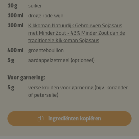
10 g
suiker
100 ml
droge rode wijn
100 ml
Kikkoman Natuurlijk Gebrouwen Sojasaus
met Minder Zout ‑ 43% Minder Zout dan de
traditionele Kikkoman Sojasaus
400 ml
groentebouillon
5 g
aardappelzetmeel (optioneel)
Voor garnering:
5 g
verse kruiden voor garnering (bijv. koriander
of peterselie)
ingrediënten kopiëren