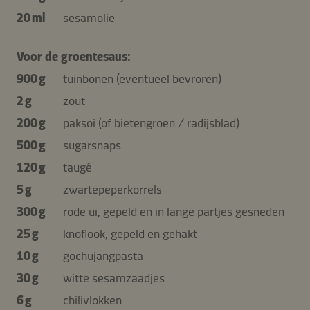
20 ml
sesamolie
Voor de groentesaus:
900 g
tuinbonen (eventueel bevroren)
2 g
zout
200 g
paksoi (of bietengroen / radijsblad)
500 g
sugarsnaps
120 g
taugé
5 g
zwartepeperkorrels
300 g
rode ui, gepeld en in lange partjes gesneden
25 g
knoflook, gepeld en gehakt
10 g
gochujangpasta
30 g
witte sesamzaadjes
6 g
chilivlokken