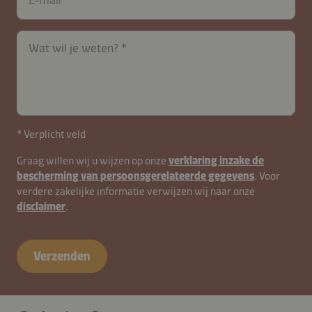
Wat wil je weten?
* Verplicht veld
Graag willen wij u wijzen op onze
verklaring inzake de
bescherming van persoonsgerelateerde gegevens
. Voor
verdere zakelijke informatie verwijzen wij naar onze
disclaimer
.
contactNL-
B2B-
Verzenden
26615-
WrRI9ZPTjOmsSp7