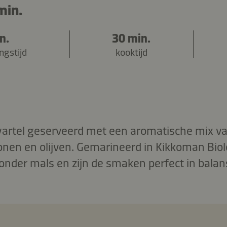
min.
n.
30 min.
ngstijd
kooktijd
rtel geserveerd met een aromatische mix van
onen en olijven. Gemarineerd in Kikkoman Bio
ijzonder mals en zijn de smaken perfect in balan