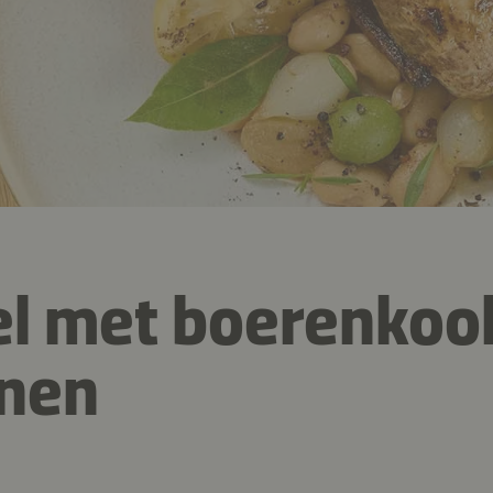
l met boerenkool
onen