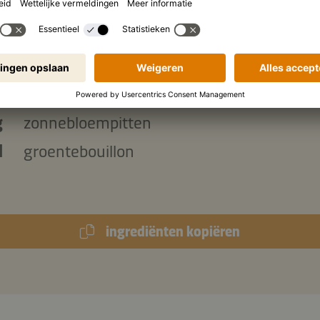
 de boerenkool:
l
olijfolie
g
zwarte boerenkool, schoongemaakt
g
zonnebloempitten
l
groentebouillon
ingrediënten kopiëren