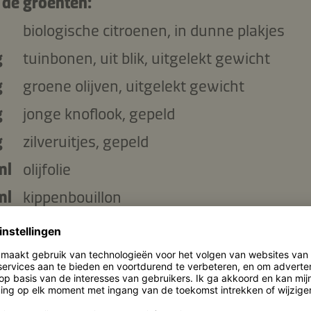
 de groenten:
biologische citroenen, in dunne plakjes
g
tuinbonen, uit blik, uitgelekt gewicht
g
groene olijven, uitgelekt gewicht
g
jonge knoflook, gepeld
g
zilveruitjes, gepeld
ml
olijfolie
ml
kippenbouillon
ml
Kikkoman Natuurlijk Gebrouwen Biologisc
Sojasaus
takjes bonenkruid, blaadjes geplukt
Versgemalen peper