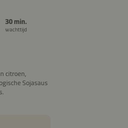
30 min.
wachttijd
 citroen,
logische Sojasaus
s.