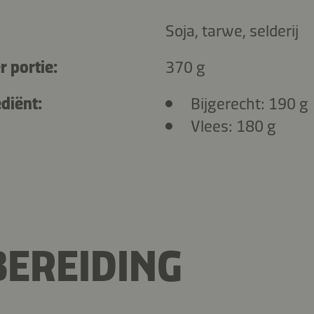
Soja, tarwe, selderij
r portie:
370 g
diënt:
Bijgerecht: 190 g
Vlees: 180 g
EREIDING