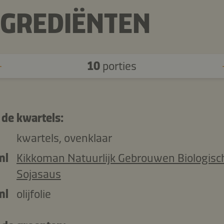
NGREDIËNTEN
10
porties
 de kwartels:
kwartels, ovenklaar
ml
Kikkoman Natuurlijk Gebrouwen Biologisc
Sojasaus
ml
olijfolie