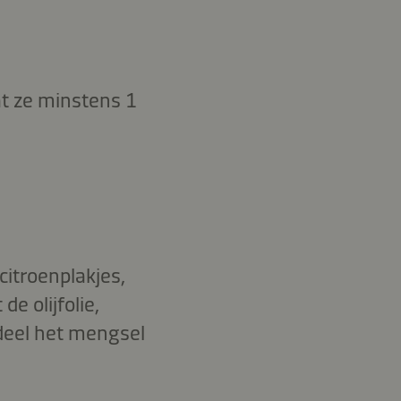
t ze minstens 1
itroenplakjes,
e olijfolie,
deel het mengsel