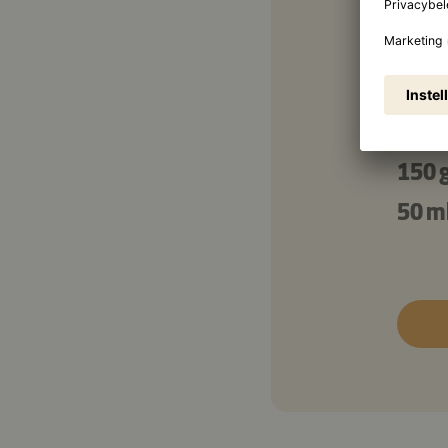
Voor
50 m
300 
150 
50 m