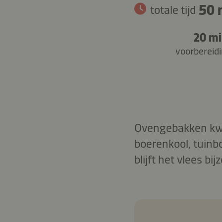
50 
totale tijd
20 mi
voorbereidi
Ovengebakken kwa
boerenkool, tuinb
blijft het vlees b