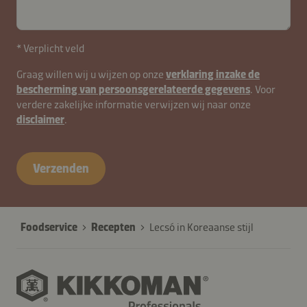
contactNL-
* Verplicht veld
B2B-
Graag willen wij u wijzen op onze
verklaring inzake de
26615-
bescherming van persoonsgerelateerde gegevens
. Voor
ZjTEi0GR5IkJLqatgz8MYhD3us
verdere zakelijke informatie verwijzen wij naar onze
disclaimer
.
Verzenden
Foodservice
Recepten
Lecsó in Koreaanse stijl