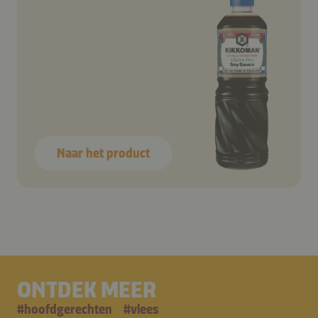
Naar het product
ONTDEK MEER
#
hoofdgerechten
#
vlees