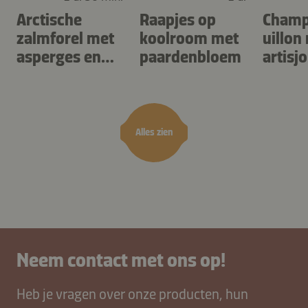
Arctische
Raapjes op
Champ
zalmforel met
koolroom met
uillon
asperges en
paardenbloem
artisj
gnocchi met
zuring
kruiden
Alles zien
Neem contact met ons op!
Heb je vragen over onze producten, hun