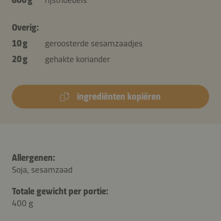
Overig:
10 g
geroosterde sesamzaadjes
20 g
gehakte koriander
ingrediënten kopiëren
Allergenen:
Soja, sesamzaad
Totale gewicht per portie:
400 g