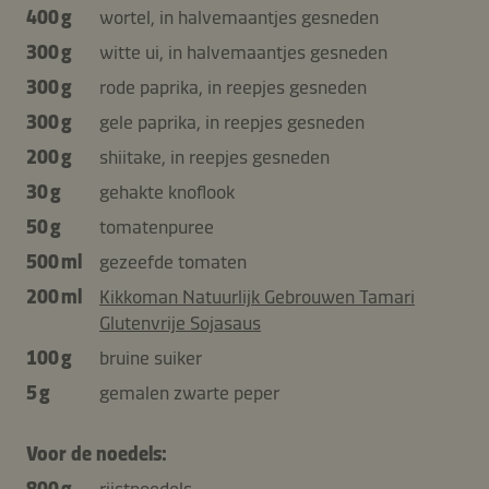
400 g
wortel, in halvemaantjes gesneden
300 g
witte ui, in halvemaantjes gesneden
300 g
rode paprika, in reepjes gesneden
300 g
gele paprika, in reepjes gesneden
200 g
shiitake, in reepjes gesneden
30 g
gehakte knoflook
50 g
tomatenpuree
500 ml
gezeefde tomaten
200 ml
Kikkoman Natuurlijk Gebrouwen Tamari
Glutenvrije Sojasaus
100 g
bruine suiker
5 g
gemalen zwarte peper
Voor de noedels:
800 g
rijstnoedels