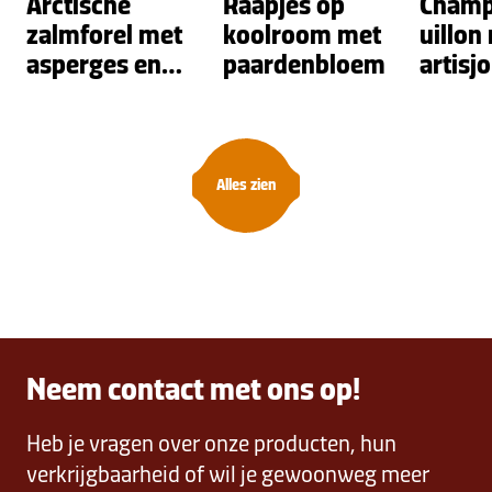
Arctische
Raapjes op
Champ
zalmforel met
koolroom met
uillon
asperges en
paardenbloem
artisj
gnocchi met
zuring
kruiden
Alles zien
Neem contact met ons op!
Heb je vragen over onze producten, hun
verkrijgbaarheid of wil je gewoonweg meer