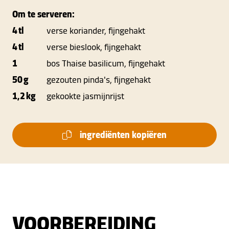
Om te serveren:
4 tl
verse koriander, fijngehakt
4 tl
verse bieslook, fijngehakt
1
bos Thaise basilicum, fijngehakt
50 g
gezouten pinda's, fijngehakt
1,2 kg
gekookte jasmijnrijst
ingrediënten kopiëren
VOORBEREIDING