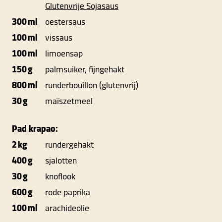
Glutenvrije Sojasaus
300 ml
oestersaus
100 ml
vissaus
100 ml
limoensap
150 g
palmsuiker, fijngehakt
800 ml
runderbouillon (glutenvrij)
30 g
maïszetmeel
Pad krapao:
2 kg
rundergehakt
400 g
sjalotten
30 g
knoflook
600 g
rode paprika
100 ml
arachideolie