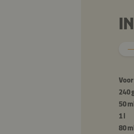
I
Voor
240 
50 m
1 l
80 m