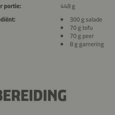
r portie:
448 g
diënt:
300 g salade
70 g tofu
70 g peer
8 g garnering
EREIDING