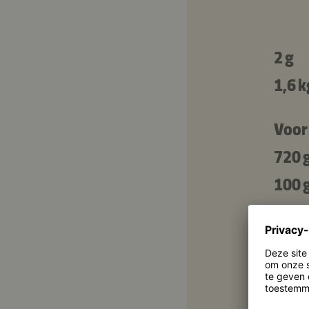
2 g
1,6 k
Voor
720 
100 
100 
Voor
50 m