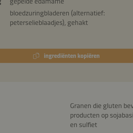
g
gepelde edamame
bloedzuringbladeren (alternatief:
peterselieblaadjes), gehakt
ingrediënten kopiëren
Granen die gluten bev
producten op sojabasi
en sulfiet