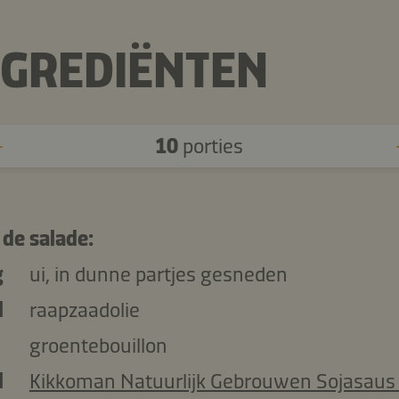
NGREDIËNTEN
10
porties
 de salade:
g
ui, in dunne partjes gesneden
l
raapzaadolie
groentebouillon
l
Kikkoman Natuurlijk Gebrouwen Sojasaus