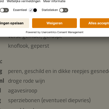
traditionele Kikkoman Sojasaus
l
agavesiroop of een andere zoetstof
ml
water
verse gember, geraspt
knoflook, geperst
:
g
peren, geschild en in dikke reepjes gesne
ml
droge rode wijn
l
agavesiroop
g
sperziebonen (eventueel diepvries)