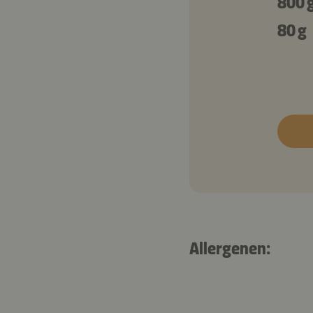
800 
80 g
Allergenen: