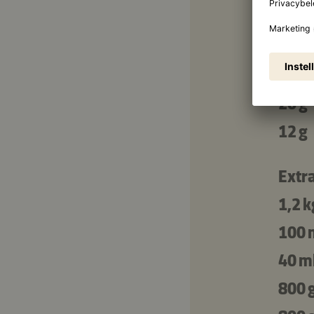
50 m
100 
20 g
12 g
Extra
1,2 k
100 
40 m
800 