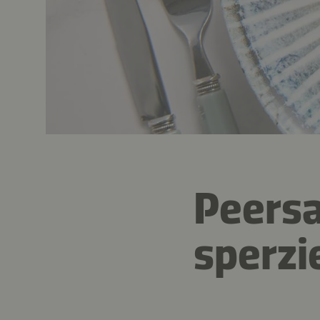
Peersa
sperzi