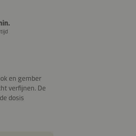
min.
tijd
look en gember
ht verfijnen. De
de dosis