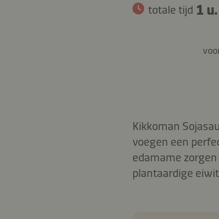
1 u.
totale tijd
voor
Kikkoman Sojasaus
voegen een perfect
edamame zorgen vo
plantaardige eiwit