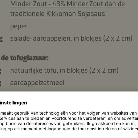
Minder Zout ‑ 43% Minder Zout dan de
traditionele Kikkoman Sojasaus
peper
g
salade-aardappelen, in blokjes (2 x 2 cm)
 de tofuglazuur:
g
natuurlijke tofu, in blokjes (2 x 2 cm)
g
aardappelzetmeel
ml
koolzaadolie
 de tofusaus:
l
Kikkoman Natuurlijk Gebrouwen Sojasaus
Minder Zout ‑ 43% Minder Zout dan de