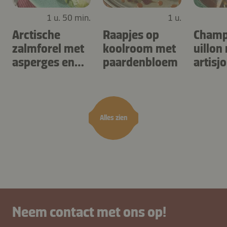
1 u. 50 min.
1 u.
Arctische
Raapjes op
Champ
zalmforel met
koolroom met
uillon
asperges en
paardenbloem
artisj
gnocchi met
zuring
kruiden
Alles zien
Neem contact met ons op!