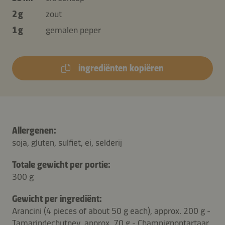
2 g
zout
1 g
gemalen peper
ingrediënten kopiëren
Allergenen:
soja, gluten, sulfiet, ei, selderij
Totale gewicht per portie:
300 g
Gewicht per ingrediënt:
Arancini (4 pieces of about 50 g each), approx. 200 g -
Tamarindechutney, approx. 70 g - Champignontartaar,