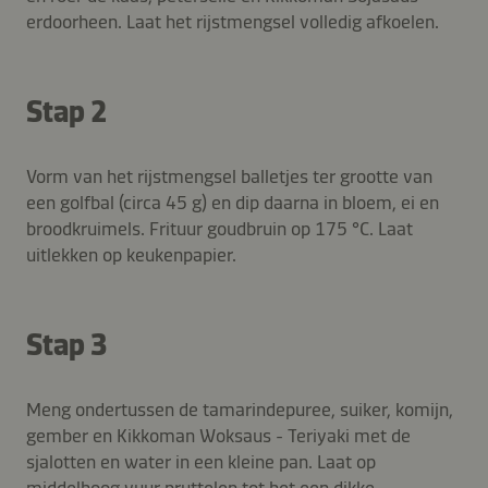
erdoorheen. Laat het rijstmengsel volledig afkoelen.
Stap 2
Vorm van het rijstmengsel balletjes ter grootte van
een golfbal (circa 45 g) en dip daarna in bloem, ei en
broodkruimels. Frituur goudbruin op 175 °C. Laat
uitlekken op keukenpapier.
Stap 3
Meng ondertussen de tamarindepuree, suiker, komijn,
gember en Kikkoman Woksaus - Teriyaki met de
sjalotten en water in een kleine pan. Laat op
middelhoog vuur pruttelen tot het een dikke,