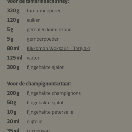
Voor de tamarindechutney:
320 g
tamarindepuree
120 g
suiker
5 g
gemalen komijnzaad
5 g
gemberpoeder
80 ml
Kikkoman Woksaus - Teriyaki
125 ml
water
300 g
fijngehakte sjalot
Voor de champignontartaar:
200 g
fijngehakte champignons
50 g
fijngehakte sjalot
10 g
fijngehakte peterselie
20 ml
olijfolie
35 ml
citroensap