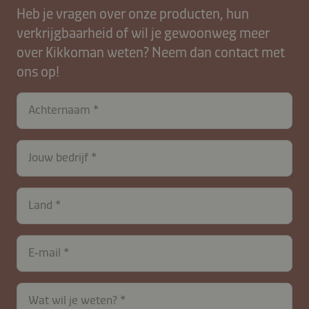
Heb je vragen over onze producten, hun
verkrijgbaarheid of wil je gewoonweg meer
over Kikkoman weten? Neem dan contact met
ons op!
Achternaam
Jouw bedrijf
contactNL-
Land
B2B-
26615-
CYmAO7V2LjJFKlITX8phZansxS
E‑mail
Wat wil je weten?