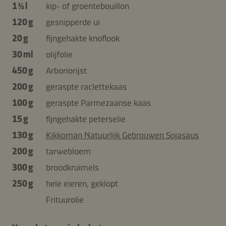
1 ½ l
kip- of groentebouillon
120 g
gesnipperde ui
20 g
fijngehakte knoflook
30 ml
olijfolie
450 g
Arboriorijst
200 g
geraspte raclettekaas
100 g
geraspte Parmezaanse kaas
15 g
fijngehakte peterselie
130 g
Kikkoman Natuurlijk Gebrouwen Sojasaus
200 g
tarwebloem
300 g
broodkruimels
250 g
hele eieren, geklopt
Frituurolie