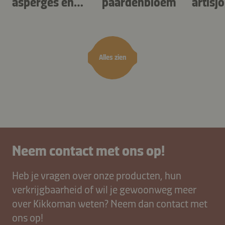
asperges en
paardenbloem
artisj
gnocchi met
zuring
kruiden
Alles zien
Neem contact met ons op!
Heb je vragen over onze producten, hun
verkrijgbaarheid of wil je gewoonweg meer
over Kikkoman weten? Neem dan contact met
ons op!