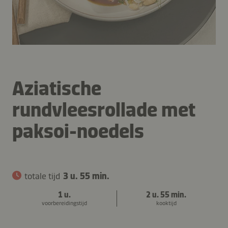
Aziatische
rundvleesrollade met
paksoi-noedels
totale tijd
3 u. 55 min.
1 u.
2 u. 55 min.
voorbereidingstijd
kooktijd