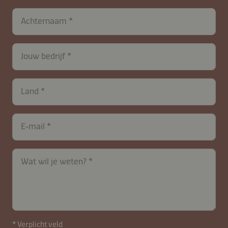
Achternaam
contactNL-
Jouw bedrijf
B2B-
26615-
5qyUeQ3mdTrKpRCHAuh
Land
E‑mail
Wat wil je weten?
* Verplicht veld