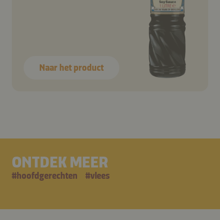
Naar het product
ONTDEK MEER
#
hoofdgerechten
#
vlees