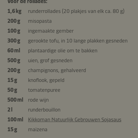
Voor de rollades:
1,6 kg
runderrollades (20 plakjes van elk ca. 80 g)
200 g
misopasta
100 g
ingemaakte gember
300 g
gerookte tofu, in 10 lange plakken gesneden
60 ml
plantaardige olie om te bakken
500 g
uien, grof gesneden
200 g
champignons, gehalveerd
15 g
knoflook, gepeld
50 g
tomatenpuree
500 ml
rode wijn
2 l
runderbouillon
100 ml
Kikkoman Natuurlijk Gebrouwen Sojasaus
15 g
maïzena