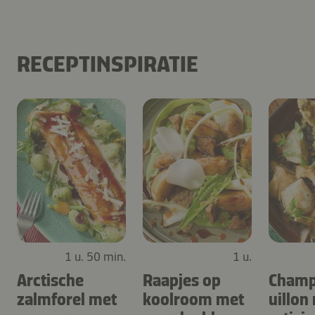
RECEPTINSPIRATIE
1 u. 50 min.
1 u.
Arctische
Raapjes op
Champ
zalmforel met
koolroom met
uillon