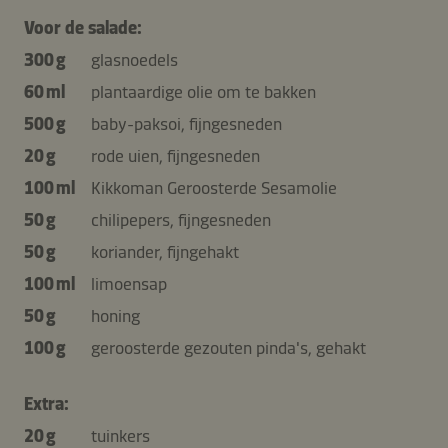
Voor de salade:
300 g
glasnoedels
60 ml
plantaardige olie om te bakken
500 g
baby-paksoi, fijngesneden
20 g
rode uien, fijngesneden
100 ml
Kikkoman Geroosterde Sesamolie
50 g
chilipepers, fijngesneden
50 g
koriander, fijngehakt
100 ml
limoensap
50 g
honing
100 g
geroosterde gezouten pinda's, gehakt
Extra:
20 g
tuinkers